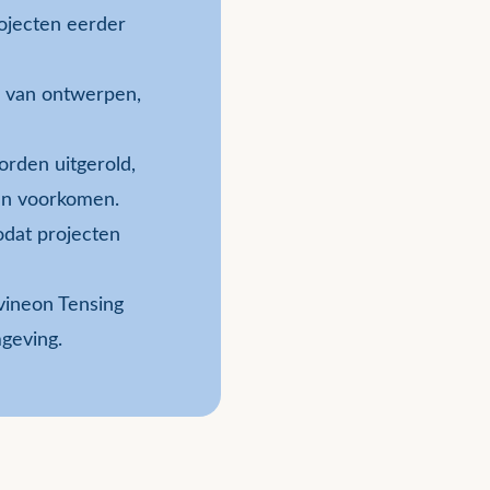
ojecten eerder
d van ontwerpen,
rden uitgerold,
den voorkomen.
odat projecten
Avineon Tensing
mgeving.