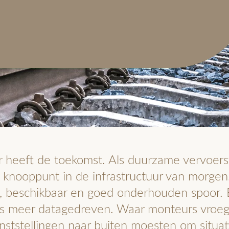
 heeft de toekomst. Als duurzame vervoers
k knooppunt in de infrastructuur van morgen
g, beschikbaar en goed onderhouden spoor. B
s meer datagedreven. Waar monteurs vroege
nststellingen naar buiten moesten om situati