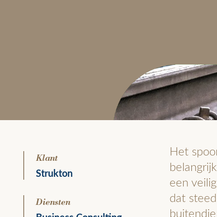
Het spoor
Klant
belangrij
Strukton
een veili
dat steed
Diensten
buitendie