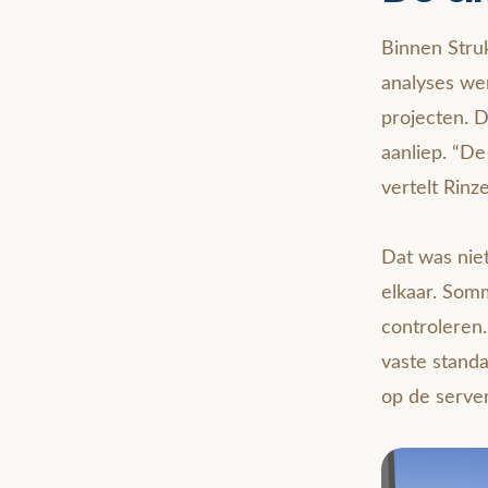
Binnen Struk
analyses wer
projecten. 
aanliep. “De
vertelt Rinz
Dat was nie
elkaar. Som
controleren.
vaste stand
op de serve