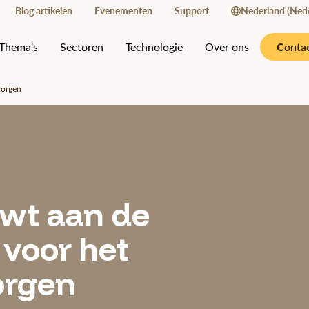
Blog artikelen
Evenementen
Support
Nederland (Nede
Conta
Thema's
Sectoren
Technologie
Over ons
morgen
wt aan de
 voor het
orgen