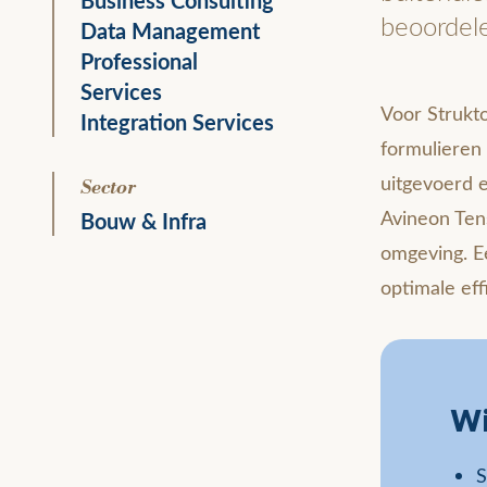
Business Consulting
beoordele
Data Management
Professional
Services
Voor Strukto
Integration Services
formulieren
uitgevoerd 
Sector
Avineon Ten
Bouw & Infra
omgeving. Ee
optimale ef
Wi
S