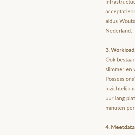
infrastruct
acceptatieo
aldus Wouter
Nederland.
3. Workloads
Ook bestaand
slimmer en 
Possessions
inzichtelijk
uur lang pla
minuten per 
4. Meetdata