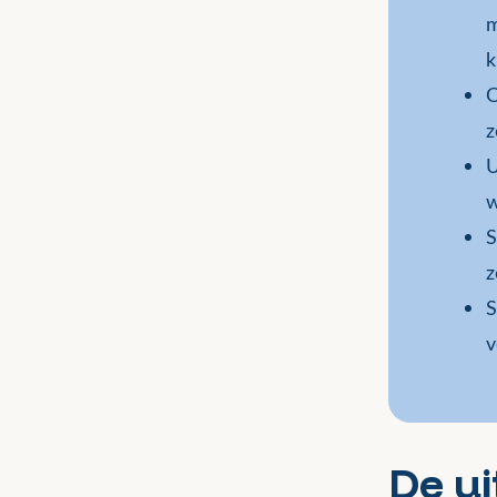
m
k
O
z
U
w
S
z
S
v
De u