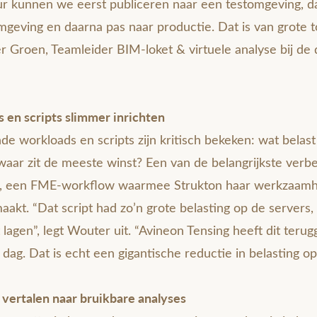
uur kunnen we eerst publiceren naar een testomgeving, d
mgeving en daarna pas naar productie. Dat is van grote
 Groen, Teamleider BIM-loket & virtuele analyse bij de d
 en scripts slimmer inrichten
e workloads en scripts zijn kritisch bekeken: wat belas
waar zit de meeste winst? Een van de belangrijkste verb
’, een FME-workflow waarmee Strukton haar werkzaamh
 maakt. “Dat script had zo’n grote belasting op de server
t lagen”, legt Wouter uit. “Avineon Tensing heeft dit teru
dag. Dat is echt een gigantische reductie in belasting o
 vertalen naar bruikbare analyses