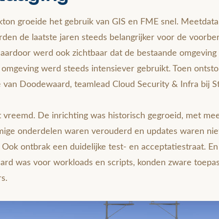
ton groeide het gebruik van GIS en FME snel. Meetdata, 
den de laatste jaren steeds belangrijker voor de voorber
Daardoor werd ook zichtbaar dat de bestaande omgeving
 omgeving werd steeds intensiever gebruikt. Toen ontsto
e van Doodewaard, teamlead Cloud Security & Infra bij S
t vreemd. De inrichting was historisch gegroeid, met m
mige onderdelen waren verouderd en updates waren niet 
 Ook ontbrak een duidelijke test- en acceptatiestraat. E
aard was voor workloads en scripts, konden zware toepas
rs.