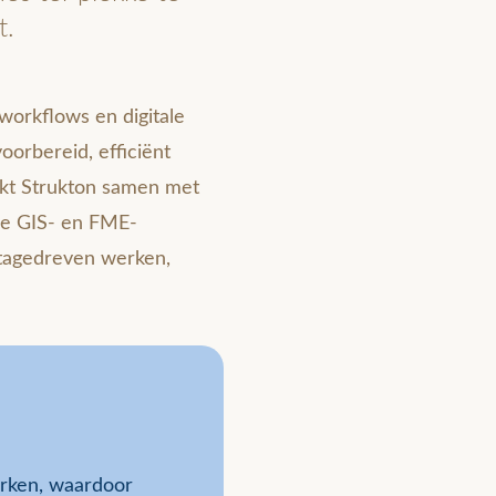
t.
 workflows en digitale
orbereid, efficiënt
kt Strukton samen met
ge GIS- en FME-
datagedreven werken,
erken, waardoor