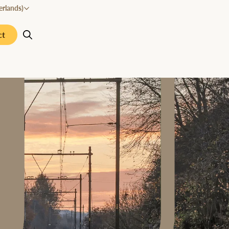
rlands)
ct