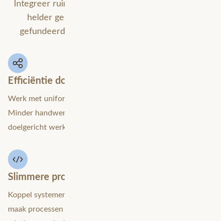
Integreer ruimtelijke en operationele data tot één
helder geheel. Zo ontstaat de context voor
gefundeerde besluiten en strategische sturing.
Efficiëntie door één waarheid
Werk met uniforme, betrouwbare data in alle systemen.
Minder handwerk, meer grip en ruimte voor slim en
doelgericht werken.
Slimmere processen, duurzaam ingericht
Koppel systemen, automatiseer terugkerende taken en
maak processen schaalbaar. Voor meer continuïteit en