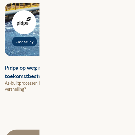
Case Study
Pidpa op weg naar datagedreven en
toekomstbestendig netwerkbeheer
As-builtprocessen in vijf dagen, niet weken. Hoe lukte die
versnelling?