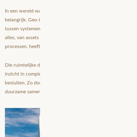
In een wereld waarin data overal aanwezig is, is samenhang
belangrijk. Geo-informatie dient als de verbindende schakel
tussen systemen, processen en afdelingen. Want vrijwel
alles, van assets en infrastructuur tot mensen en
processen, heeft een locatiecomponent.
Die ruimtelijke dimensie geeft context aan data, brengt
inzicht in complexiteit en helpt richting geven aan
besluiten. Zo doorbreek je silo’s en leg je de basis voor
duurzame samenwerking en gefundeerde besluitvorming.