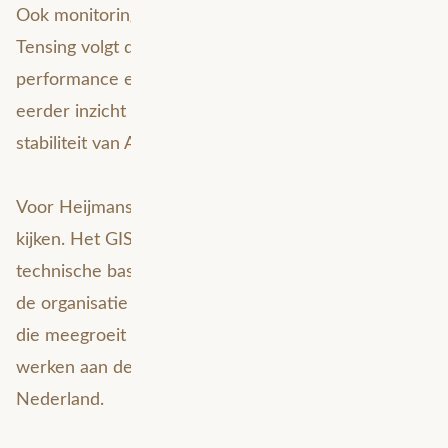
Ook monitoring speelt een belangrijke rol. Avineon
Tensing volgt de omgeving actief en adviseert over
performance en andere risico’s. Zo krijgt Heijmans
eerder inzicht in mogelijke verstoringen en blijft de
stabiliteit van ArcGIS Enterprise beter bewaakt.
Voor Heijmans betekent dit ruimte om vooruit te
kijken. Het GIS-team blijft dicht op de business. De
technische basis krijgt specialistische aandacht. En
de organisatie bouwt verder aan een GIS-omgeving
die meegroeit met de ambitie om slimmer te
werken aan de gezonde leefomgeving van
Nederland.