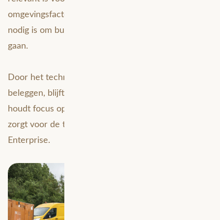
omgevingsfactoren tot veiligheidszones en data die
nodig is om buiten goed voorbereid aan de slag te
gaan.
Door het technisch beheer bij Avineon Tensing te
beleggen, blijft die groei beheersbaar. Het GIS-team
houdt focus op de business en Avineon Tensing
zorgt voor de technische basis onder ArcGIS
Enterprise.