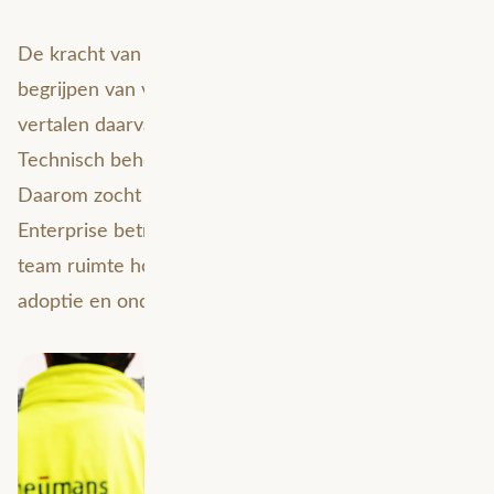
De kracht van het interne GIS-team ligt in het
begrijpen van vragen uit de organisatie en het
vertalen daarvan naar bruikbare GIS-oplossingen.
Technisch beheer vraagt om een andere expertise.
Daarom zocht Heijmans een partner die ArcGIS
Enterprise betrouwbaar beheert, terwijl het GIS-
team ruimte houdt voor functionele ontwikkeling,
adoptie en ondersteuning van de business.