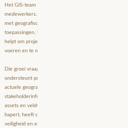
Het GIS-team van Heijmans Infra bestaat uit 18
medewerkers. Zij ondersteunen het bouwbedrijf
met geografische data, kaarten en GIS-
toepassingen. Steeds meer collega’s zien hoe GIS
helpt om projecten slimmer voor te bereiden, uit te
voeren en te monitoren.
Die groei vraagt om focus. ArcGIS Enterprise
ondersteunt processen die afhankelijk zijn van
actuele geografische informatie, zoals KLIC-data,
stakeholderinformatie, veiligheidszones rondom
assets en veldwerkplanning. Als de omgeving
hapert, heeft dat gevolgen voor voortgang,
veiligheid en efficiëntie.