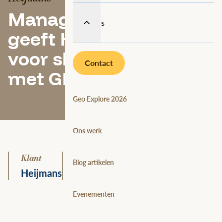
Managed Services
Over ons
geeft Heijmans ruimte
voor slimmer werken
Contact
met GIS
Geo Explore 2026
Ons werk
Klant
Sector
Blog artikelen
Heijmans
Bouw & Infra
Evenementen