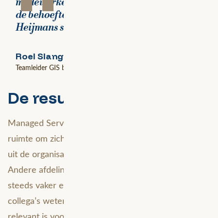
“
medewerkers uitgebreid. Dit komt omdat
de behoefte aan GIS-oplossingen binnen
Heijmans snel toeneemt.
Roel Slangen
Teamleider GIS bij Heijmans
De resultaten
Managed Services geeft het GIS-team van Heijmans
ruimte om zich te richten op de inhoudelijke vragen
uit de organisatie. De adoptie van GIS groeit door.
Andere afdelingen en bedrijfsonderdelen doen
steeds vaker een beroep op het GIS-team. Zo willen
collega’s weten welke geografische informatie
relevant is voor een project: van assets en