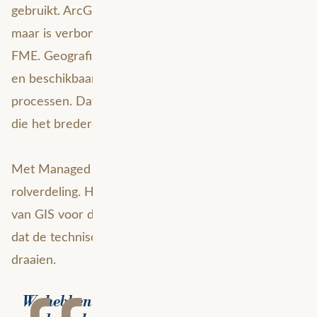
gebruikt. ArcGIS Enterprise staat niet op zichzelf,
maar is verbonden met andere systemen, zoals
FME. Geografische data wordt beheerd, verwerkt
en beschikbaar gemaakt voor projecten en
processen. Dat vraagt om beheer door specialisten
die het bredere GIS-ecosysteem begrijpen.
Met Managed Services ontstaat er een duidelijke
rolverdeling. Heijmans houdt focus op de waarde
van GIS voor de organisatie. Avineon Tensing zorgt
dat de technische omgeving betrouwbaar blijft
draaien.
We hebben het team dit jaar met vier