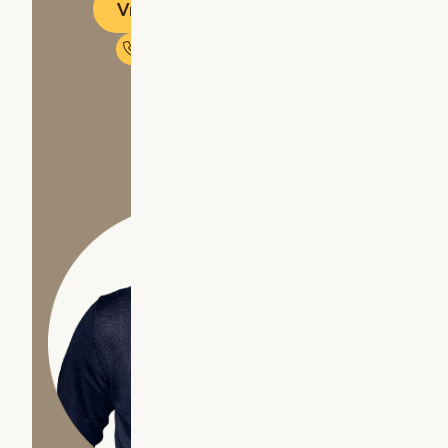
Vrijblijvend adviesgesprek
Neem contact op met Lars
Mail Lars