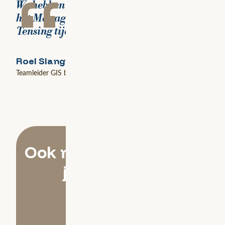
“
We hebben er volledig vertrouwen in dat
het Managed Services-team van Avineon
Tensing tijdig risico’s signaleert.
Roel Slangen
Teamleider GIS bij Heijmans
Ook meer ruimte voor
je GIS-team?