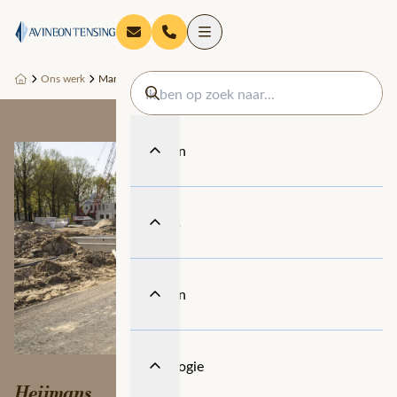
Ons werk
Managed Services geeft Heijmans ruimte voor slimmer werken m
Diensten
Thema's
Sectoren
Technologie
Heijmans