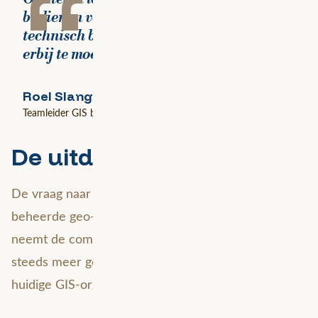
“
bedienen van de business zonder het
technisch beheer van ArcGIS Enterprise
erbij te moeten doen.
Roel Slangen
Teamleider GIS bij Heijmans
De uitdaging
De vraag naar actuele, betrouwbare en goed
beheerde geo-informatie groeit snel. Tegelijkertijd
neemt de complexiteit van projecten toe en werken
steeds meer gebruikers met GIS. Daardoor komt de
huidige GIS-organisatie onder druk te staan.