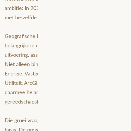
ambitie: in 2030 twee keer zoveel werk verzetten
met hetzelfde personeel.
Geografische informatie speelt daarin een steeds
belangrijkere rol. GIS ondersteunt ontwerp,
uitvoering, assetmanagement en besluitvorming.
Niet alleen binnen Heijmans Infra, maar ook richting
Energie, Vastgoed en op termijn Woningbouw &
Utiliteit. ArcGIS Enterprise en FME Flow zijn
daarmee belangrijke onderdelen van de digitale
gereedschapskist van Heijmans.
Die groei vraagt om een betrouwbare technische
basis. De omgeving moet continu beschikbaar zijn,