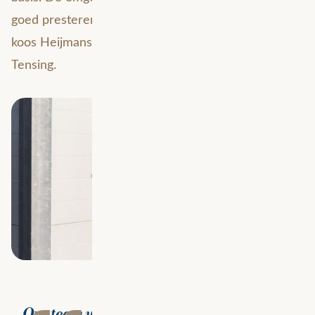
goed presteren en actief worden bewaakt. Daarom
koos Heijmans voor
Managed Services
van Avineon
Tensing.
Ons team wil zich volledig focussen op het