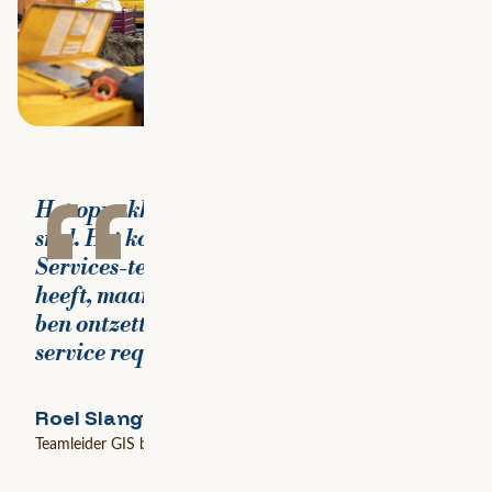
“
Het oppakken van supportvragen gaat
snel. Het komt voor dat het Managed
Services-team niet direct een antwoord
heeft, maar dan zoeken ze het snel uit. Ik
ben ontzettend tevreden over hoe de
service requests verlopen.
Roel Slangen
Teamleider GIS bij Heijmans Infra