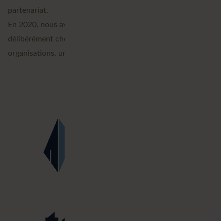
partenariat.
En 2020, nous avons uni nos forces et en 2025, nous avons
Avineon Tensing
délibérément choisi un seul nom :
. Deux
organisations, unies par une vision commune.