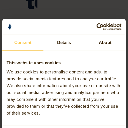
Consent
Details
About
Ce que nous
This website uses cookies
représentons
We use cookies to personalise content and ads, to
provide social media features and to analyse our traffic.
We also share information about your use of our site with
Les géodonnées montrent non seulement
où
quelque chose
our social media, advertising and analytics partners who
se passe, mais surtout
pourquoi
. Elles révèlent des schémas,
may combine it with other information that you’ve
des risques et des opportunités. Nous transformons les
provided to them or that they’ve collected from your use
données en idées, et les idées en actions. Ces informations
of their services.
ne sont pas seulement techniques, elles donnent une