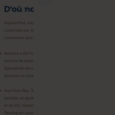
D'où nous venons
Aujourd'hui, nous sommes Avineon Tensing, une marque
construite sur deux entités solides. Avec le recul, nous
constatons que nos chemins se sont complétés :
Avineon a été fondée en 1992 aux États-Unis, avec pour
mission de donner un sens à l'information numérique.
Spécialisée dans l'ingénierie des données 2D et 3D, elle est
devenue un acteur international.
Aux Pays-Bas, Tensing est devenue, au cours de la même
période, un guide de confiance en matière de géodonnées
et de SIG. Nommé d'après le sherpa Tenzing Norgay,
Tensing est synonyme de maîtrise, de fiabilité et de