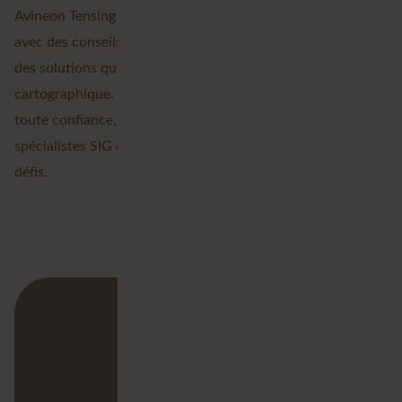
Avineon Tensing se tient à vos côtés en tant que partenaire
avec des conseils stratégiques, une précision technique et
des solutions qui vont au-delà de juste de la production
cartographique. Cela vous permet de faire des choix en
toute confiance, pour aujourd'hui et pour demain. Nos
spécialistes SIG certifiés Esri et FME comprennent vos
défis.