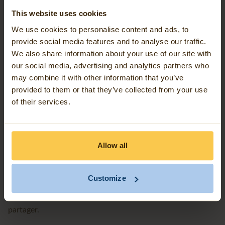
soutien grâce aux géodonnées
This website uses cookies
Les visualisations géographiques rendent les politiques
We use cookies to personalise content and ads, to
publiques concrètes et compréhensibles, y compris pour
provide social media features and to analyse our traffic.
les habitants. Avec des cartes et des tableaux de bord
We also share information about your use of our site with
our social media, advertising and analytics partners who
interactifs, vous impliquez activement l’ensemble des
may combine it with other information that you’ve
parties prenantes.
provided to them or that they’ve collected from your use
of their services.
Une meilleure coopération
Allow all
En tant que ville et collectivité, vous travaillez avec les
organismes intercommunales et d'autres partenaires.
Customize
L'intelligence géospatiale fournit des informations
actualisées et cohérentes que vous pouvez facilement
partager.