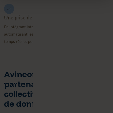
Une prise de décision
En intégrant intelligemment les sources de données et en
automatisant les processus, vous bénéficiez d'une vision en
temps réel et pouvez agir plus rapidement.
Avineon Tensing,
partenaire des
collectivités en matière
de données géospatiales