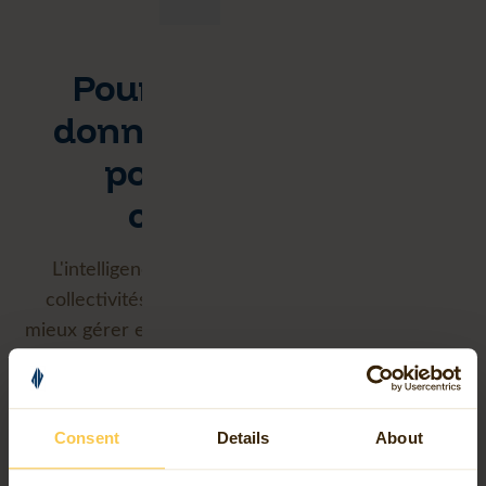
Pourquoi utiliser les
données géospatiales
pour les villes et
collectivités ?
L'intelligence géospatiale aide les villes et les
collectivités à garder une vision d'ensemble, à
mieux gérer et à impliquer activement les citoyens
dans le cadre des politiques publiques.
Consent
Details
About
Une meilleure compréhension et un meilleur