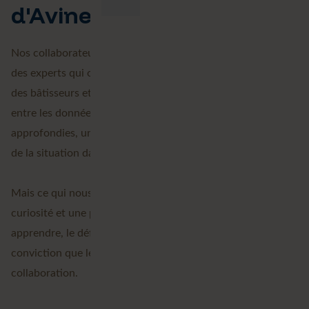
d'Avineon Tensing
Nos collaborateurs sont au cœur de notre organisation :
des experts qui osent innover. Nous sommes des penseurs,
des bâtisseurs et des connecteurs entre les personnes,
entre les données. Notre équipe partage des connaissances
approfondies, un sens aigu des affaires et une vision claire
de la situation dans son ensemble.
Mais ce qui nous unit est plus qu'un savoir-faire : c'est une
curiosité et une passion partagées, l'envie de continuer à
apprendre, le défi de penser au-delà du possible et la
conviction que les meilleures solutions naissent de la
collaboration.