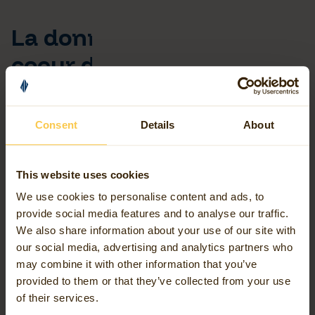
La donnée géospatiale, au
coeur de notre activité
Dans tout ce que nous faisons, nous donnons des
orientations dans un monde où les données sont
Consent
Details
About
abondantes mais où les connexions entre elles sont rares.
Notre mission : fournir les informations nécessaires pour
This website uses cookies
faire des choix éclairés, tant stratégiques qu'opérationnels.
We use cookies to personalise content and ads, to
Pour des processus plus intelligents, une coopération plus
provide social media features and to analyse our traffic.
efficace et un monde à l'épreuve du temps.
We also share information about your use of our site with
our social media, advertising and analytics partners who
Pour ce faire, nous nous appuyons sur notre expertise en
may combine it with other information that you’ve
provided to them or that they’ve collected from your use
matière d'intelligence géospatiale : l'interface entre
of their services.
l'expertise en matière de géodonnées, la connaissance du