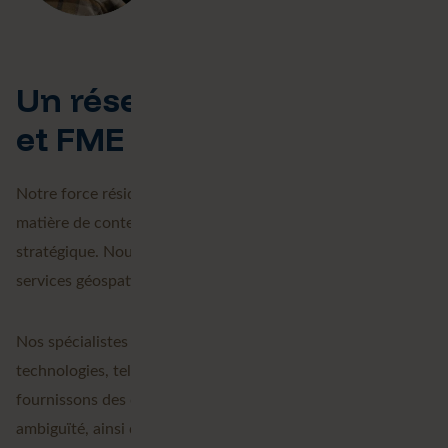
Un réseau d'experts SIG
et FME
Notre force réside dans la combinaison d'une expertise en
matière de contenu, de technologie et d'une vision
stratégique. Nous fournissons un portefeuille de différents
services géospatiaux.
Nos spécialistes travaillent avec les meilleures
technologies, telles que FME et ArcGIS. Grâce à elles, nous
fournissons des données de haute qualité et sans
ambiguïté, ainsi qu'une visualisation puissante pour des