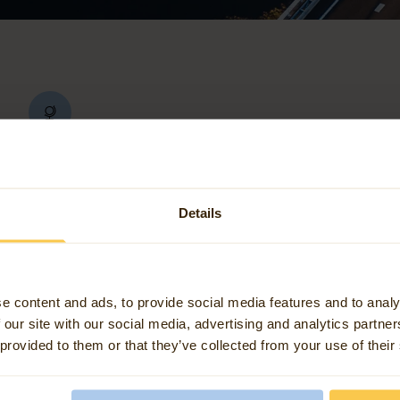
Modélisation 3D -
Construire une nouvelle
dimension dans les SIG
Details
L'avenir de l'information géographique est
tridimensionnel. Nous prenons en charge la
e content and ads, to provide social media features and to analy
transformation et la visualisation des données
 our site with our social media, advertising and analytics partn
3D, telles que les modèles urbains et les
 provided to them or that they’ve collected from your use of their
structures spatiales. C'est ainsi que vous créez
un champ de données plus riche et plus réaliste