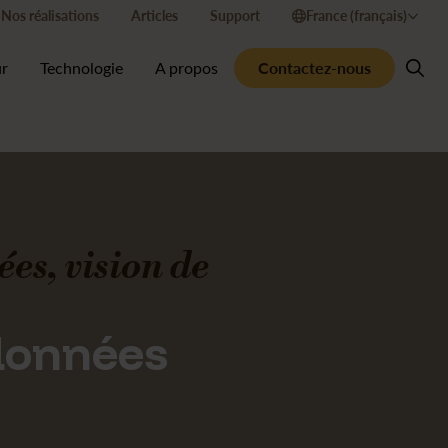
Nos réalisations
Articles
Support
France (français)
Contactez-nous
ur
Technologie
A propos
es, vision de
données