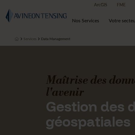
ArcGIS
FME
Nos Services
Votre secte
Services
Data Management
Maîtrise des donné
l'avenir
Gestion des 
géospatiales