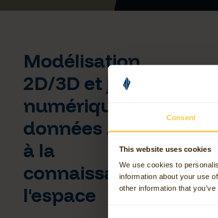
Modélisation
2D/3D et jumeau
numérique : des
Consent
données brutes
à la
This website uses cookies
We use cookies to personalis
connaissance de
information about your use of
l'espace
other information that you’ve