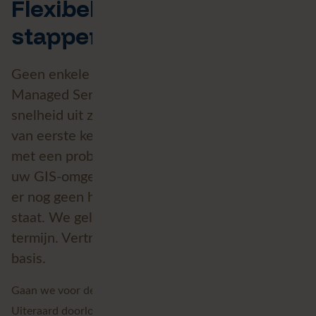
Flexibel en snel in alle
stappen van het proces
Geen enkele service is zo snel en flexibel als
Managed Services van Avineon Tensing. Deze
snelheid uit zich in alle stappen van het proces:
van eerste kennismaking tot uitvoering. Zit u nu
met een probleem rond het functioneren van
uw GIS-omgeving? We helpen u gerust, ook als
er nog geen handtekening onder een contract
staat. We geloven in een partnership op lange
termijn. Vertrouwen in elkaar is daarbij de
basis.
Gaan we voor de langere termijn met elkaar in zee?
Uiteraard doorlopen ook wij een offertefase, voeren we