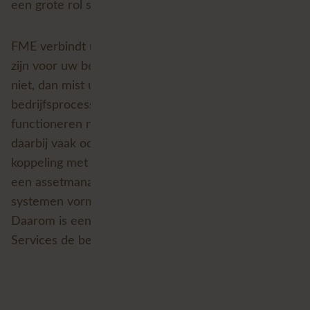
een grote rol speelt in kritische bedrijfsprocessen.
FME verbindt uw GIS aan applicaties die essentieel
zijn voor uw bedrijfsprocessen. Functioneert FME
niet, dan mist u de locatiefactor in uw
bedrijfsprocessen. Veel VertiGIS-applicaties
functioneren niet zonder ArcGIS Enterprise. FME is
daarbij vaak ook nog eens verantwoordelijk voor de
koppeling met andere systemen, zoals bijvoorbeeld
een assetmanagementsysteem. Kortom: uw
systemen vormen samen één complex ecosysteem.
Daarom is een integrale aanpak voor Managed
Services de beste aanpak.