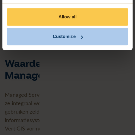
Een bedrijfskritisch geo-platform voor Hanab
Allow all
Customize
Waarde van integrale
Managed Services
Managed Services hebben het meeste waarde als
ze integraal worden aangepakt. Organisaties
gebruiken zelden één geografisch
informatiesysteem. FME-, ArcGIS-software en
VertiGIS vormen samen vaak één ecosysteem dat