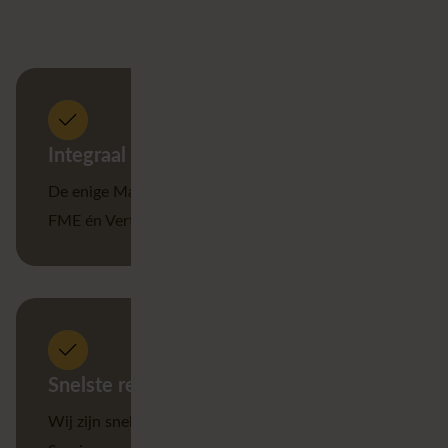
partner!
Integraal beheer
De enige Managed Services-provider die ArcGIS,
FME én VertiGIS beheert.
Snelste reactietijd
Wij zijn sneller en flexibeler dan andere Managed