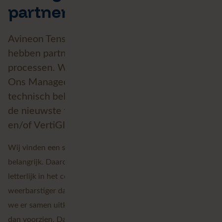
partner?
Avineon Tensing heeft geen klanten. Wij
hebben partners. Uw processen zijn onze
processen. Wij werken niet voor u, maar met u.
Ons Managed Services-team regelt het
technisch beheer en uw GIS-team richt zich op
de nieuwste functionaliteiten van ArcGIS, FME
en/of VertiGIS. Laten we elkaar versterken.
Wij vinden een samenwerking vanuit vertrouwen
belangrijk. Daarom kijken we niet bij elke vraag wat er
letterlijk in het contract staat. De praktijk is vaak
weerbarstiger dan de theorie. We zijn ervan overtuigd dat
we er samen uitkomen, ook als een situatie anders uitdraait
dan voorzien. Dat is wat wij verstaan onder een