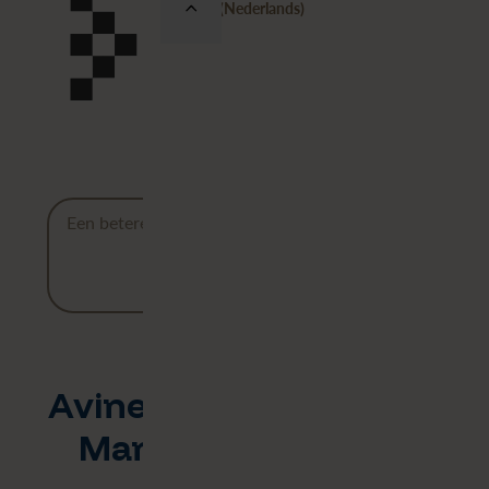
België (Nederlands)
Een betere toekomst begint met helder inzicht.
Lees onze klantverhalen
Avineon Tensing is uw
Managed Services-