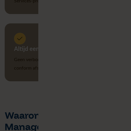
Services-providers.
Altijd een all-in prijs
Geen verborgen kosten. Maximale kwaliteit
conform afspraak.
Waarom zijn wij uw
Managed Services-