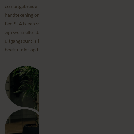
een uitgebreide intake uit en zetten we samen een
handtekening onder een Service Level Agreement (SLA).
Een SLA is een verzekering, niet meer dan dat. In de praktijk
zijn we sneller dan onze SLA én dan de concurrentie. Ons
uitgangspunt is bovendien: elk probleem dat u voorkomt,
hoeft u niet op te lossen.