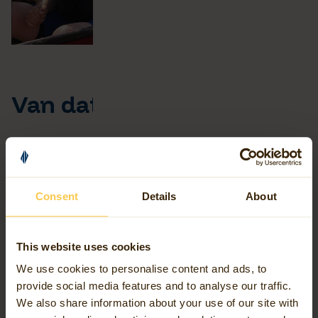
Van data naar richting
In alles wat we doen geven we richting in een wereld
waarin data overvloedig is, maar waardevolle verbanden
schaars zijn. Onze missie: het inzicht bieden dat nodig is
Consent
Details
About
voor onderbouwde keuzes, strategisch én operationeel.
Voor slimme processen, efficiëntere samenwerking en een
toekomstbestendige wereld.
This website uses cookies
We use cookies to personalise content and ads, to
Dat doen we vanuit onze expertise in geospatial
provide social media features and to analyse our traffic.
We also share information about your use of our site with
intelligence: het snijvlak van geodata-expertise,