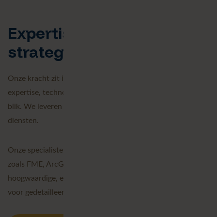
Expertise, technologie en
strategie in één aanpak
Onze kracht zit in de combinatie van inhoudelijke
expertise, technologische voorsprong en een strategische
blik. We leveren een portfolio van verschillende geospatiale
diensten.
Onze specialisten werken met de beste technologieën,
zoals FME, ArcGIS en VertiGIS. Hiermee leveren wij
hoogwaardige, eenduidige data en krachtige visualisatie
voor gedetailleerde analyses.