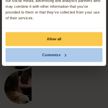
our social media, advertising and analytics partners who
domeinkennis en het begrijpen van systemen en processen.
may combine it with other information that you’ve
Zo zijn wij uw gids bij maatschappelijke en technologische
provided to them or that they’ve collected from your use
vraagstukken rondom de energietransitie, klimaatadaptatie,
of their services.
mobiliteit, digitalisering en assetmanagement.
Allow all
Customize