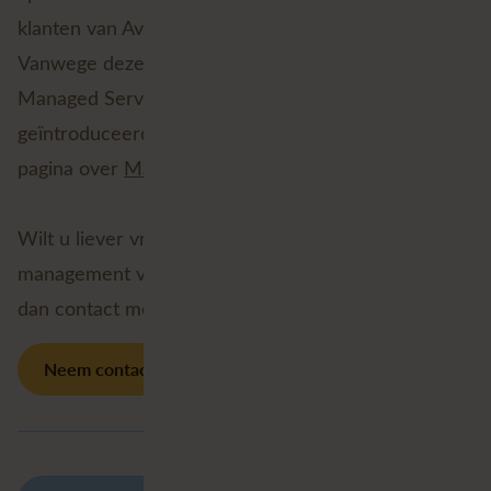
klanten van Avineon Tensing trekken deze conclusie.
Vanwege deze toenemende vraag hebben we
Managed Services voor zowel FME als ArcGIS
geïntroduceerd. Meer informatie leest u op onze
pagina over
Managed Services
.
Wilt u liever vrijblijvend sparren over lifecycle
management voor GIS-systemen? Dat kan! Neem
dan contact met ons op.
Neem contact met ons op