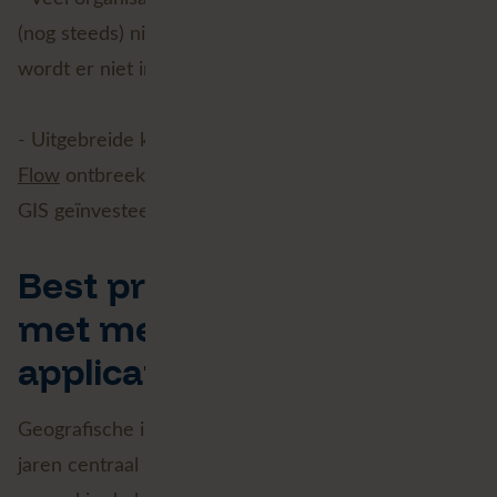
(nog steeds) niet als bedrijfskritisch en daarom
wordt er niet in geïnvesteerd;
- Uitgebreide kennis over ArcGIS Enterprise en
FME
Flow
ontbreekt in veel organisaties (omdat er niet in
GIS geïnvesteerd wordt).
Best practice: werken
met meerdere GIS-
applicaties
Geografische informatiesystemen zijn de laatste
jaren centraal komen te staan in organisaties met