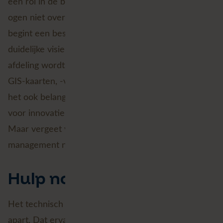
een rol in de buitenruimte. De visie op GIS is in mijn
ogen niet overal meegegroeid. Wat mij betreft
begint een best practice voor GIS met een
duidelijke visie. Beschrijf wat er van ieder team of
afdeling wordt verwacht omtrent het beheer van
GIS-kaarten, -viewers en -applicaties. Daarnaast is
het ook belangrijk om duidelijke richtlijnen te stellen
voor innovatie, ontwikkeling en doorontwikkeling.
Maar vergeet vooral de laatste stap van uw lifecycle
management niet!
Hulp nodig?
Het technisch beheer van GIS-systemen is een vak
apart. Dat ervaar ik zo, maar ook steeds meer