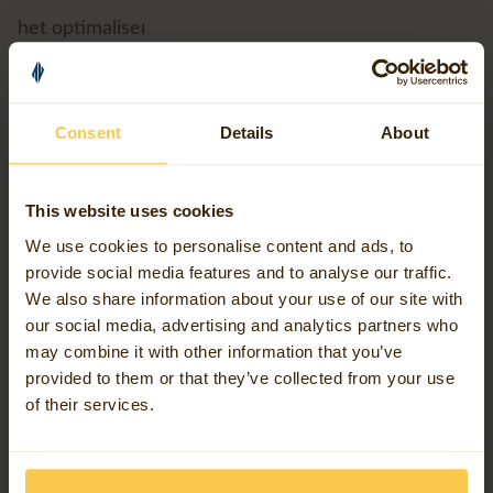
het optimaliseren van die bron. Een kaart is een
informatiebron op basis waarvan u beslissingen kunt
nemen. De focus moet daarop liggen, niet op de
vraag ‘klopt deze informatie wel?’
Consent
Details
About
Heeft u een nieuwe kaartapplicatie nodig? Dan luidt
This website uses cookies
mijn advies: maak eerst een compleet overzicht van
We use cookies to personalise content and ads, to
de GIS-applicaties die binnen uw organisatie
provide social media features and to analyse our traffic.
We also share information about your use of our site with
gebruikt worden. Breng in kaart welke
our social media, advertising and analytics partners who
functionaliteiten overlappen en of de
may combine it with other information that you’ve
gevisualiseerde data afwijkt per applicatie. Is dat het
provided to them or that they’ve collected from your use
of their services.
geval? Streef dan eerst naar één waarheid voor
ieder vraagstuk binnen de bestaande GIS-
applicaties.