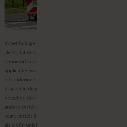
In het huidige GIS-landschap van veel organisaties
zie ik, dat er vanwege de redenen die ik heb
benoemd in de vorige alinea, veel duplicate
applicaties worden ontwikkeld. Het is geen
uitzondering dat er vijf applicaties nagenoeg tegelijk
draaien in dezelfde organisatie die ongeveer
hetzelfde doen, maar die allemaal net even wat
anders vertellen. U creëert hiermee de vraag: welke
kaart vertelt de waarheid? Dit probleem heeft u niet
als u één unieke bron hebt en de energie steekt in