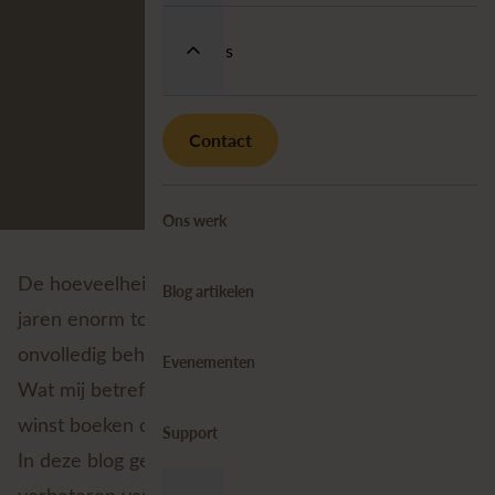
Over ons
Contact
Ons werk
De hoeveelheid GIS-applicaties is de afgelopen
Blog artikelen
jaren enorm toegenomen. De gevolgen van
onvolledig beheer nemen daarmee ook snel toe.
Evenementen
Wat mij betreft kan de GIS-wereld nog enorm veel
winst boeken op gebied van lifecycle management.
Support
In deze blog geef ik een paar tips voor het