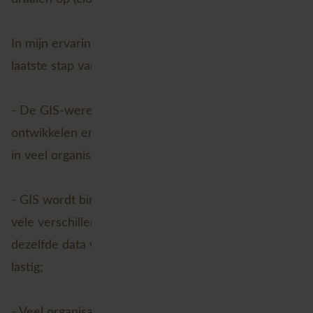
In mijn ervaring zijn er een aantal oorzaken dat de
laatste stap van LCM vergeten wordt:
- De GIS-wereld is gericht op innoveren,
ontwikkelen en doorontwikkelen. Ik zie dat beheer
in veel organisaties een ondergeschoven kindje is;
- GIS wordt binnen veel organisaties gebruikt door
vele verschillende afdelingen, terwijl er vaak niet
dezelfde data wordt gebruikt. Dit maakt monitoren
lastig;
- Veel organisaties beschouwen hun GIS-processen