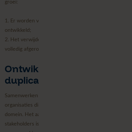
groei:
1. Er worden veel duplicate kaartapplicaties
ontwikkeld;
2. Het verwijderen van applicaties wordt niet altijd
volledig afgerond.
Ontwikkeling van
duplicate kaartapplicaties
Samenwerken is een klus op zich. Dat speelt bij alle
organisaties die een rol hebben in het publieke
domein. Het aantal teams, afdelingen en externe
stakeholders is groot en de communicatie en