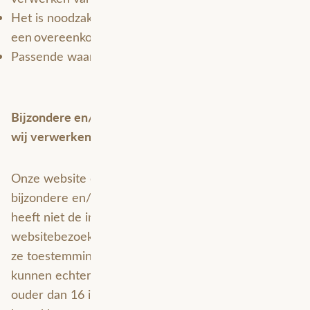
Het is noodzakelijk om gegevens te verwerken om
een overeenkomst uit te voeren.
Passende waarborgen.
Bijzondere en/of gevoelige persoonsgegevens die
wij verwerken
Onze website en/of dienst verwerkt geen
bijzondere en/of gevoelige persoonsgegevens. Het
heeft niet de intentie gegevens te verzamelen over
websitebezoekers die jonger zijn dan 16 jaar. Tenzij
ze toestemming hebben van ouders of voogd. We
kunnen echter niet controleren of een bezoeker
ouder dan 16 is. Wij raden ouders dan ook aan