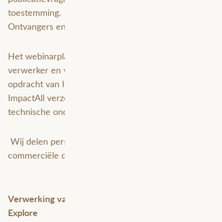
toestemming.
Ontvangers en verwerkers
Het webinarplatform ( Zoom) fungeert als
verwerker en verwerkt persoonsgegevens in
opdracht van ImpactAll.
ImpactAll verzorgt de webinar, opname en
technische ondersteuning.
Wij delen persoonsgegevens niet met derden voor
commerciële doeleinden zonder uw toestemming.
Verwerking van persoonsgegevens bij de Geo
Explore