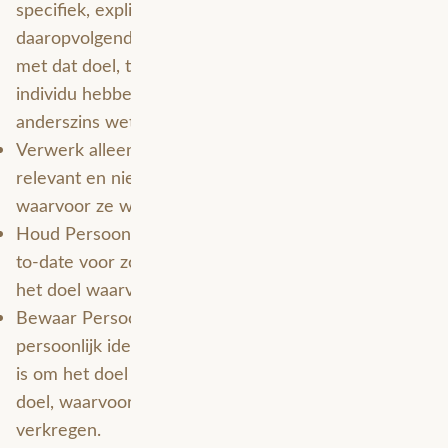
specifiek, expliciet en legitiem doel. Elke
daaropvolgende verwerking moet verenigbaar zijn
met dat doel, tenzij we toestemming van het
individu hebben verkregen, of de verwerking
anderszins wettelijk is toegestaan.
Verwerk alleen Persoonsgegevens die toereikend,
relevant en niet bovenmatig zijn voor het doel
waarvoor ze worden verwerkt.
Houd Persoonsgegevens accuraat, volledig en up-
to-date voor zover redelijkerwijs noodzakelijk is voor
het doel waarvoor ze worden verwerkt.
Bewaar Persoonsgegevens in een vorm die
persoonlijk identificeerbaar is, niet langer dan nodig
is om het doel te bereiken, of een ander toegestaan
doel, waarvoor de Persoonsgegevens zijn
verkregen.