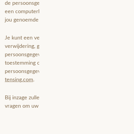
de persoonsgegevens die wij van jou beschikken in
een computerbestand naar jou of een ander, door
jou genoemde organisatie, te sturen.
Je kunt een verzoek tot inzage, correctie,
verwijdering, gegevensoverdraging van je
persoonsgegevens of verzoek tot intrekking van je
toestemming of bezwaar op de verwerking van jouw
persoonsgegevens sturen naar
marketing@avineon-
tensing.com
.
Bij inzage zullen we voorafgaand aan dit proces u
vragen om uw identiteit te bevestigen.