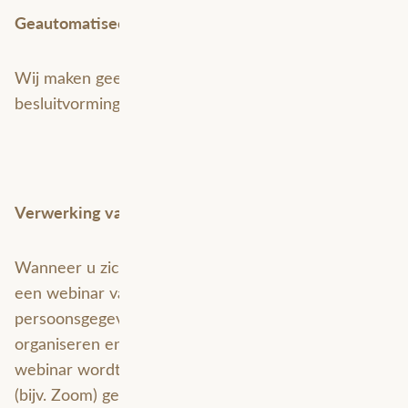
Geautomatiseerde besluitvorming
Wij maken geen gebruik van geautomatiseerde
besluitvorming.
Verwerking van persoonsgegevens bij webinars
Wanneer u zich inschrijft voor of deelneemt aan
een webinar van Avineon Tensing verwerken wij
persoonsgegevens die noodzakelijk zijn voor het
organiseren en uitvoeren van de webinar. De
webinar wordt opgenomen en het webinarplatform
(bijv. Zoom) genereert rapportages die