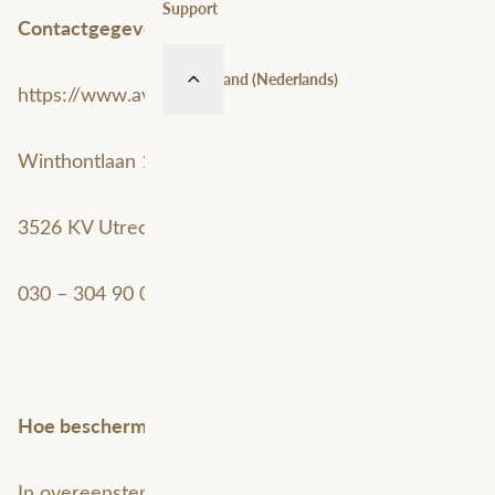
Support
Contactgegevens:
Nederland (Nederlands)
https://www.avineon-tensing.com/
Winthontlaan 1
3526 KV Utrecht
030 – 304 90 00
Hoe beschermen we uw privacy?
In overeenstemming met de verplichtingen die door