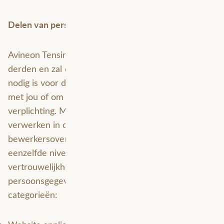
Delen van persoonsgegevens met derden
Avineon Tensing verkoopt jouw gegevens niet aan
derden en zal deze uitsluitend verstrekken indien dit
nodig is voor de uitvoering van onze overeenkomst
met jou of om te voldoen aan een wettelijke
verplichting. Met bedrijven die jouw gegevens
verwerken in onze opdracht, sluiten wij een
bewerkersovereenkomst om te zorgen voor
eenzelfde niveau van beveiliging en
vertrouwelijkheid van jouw gegevens. We kunnen
persoonsgegevens delen met de volgende
categorieën: