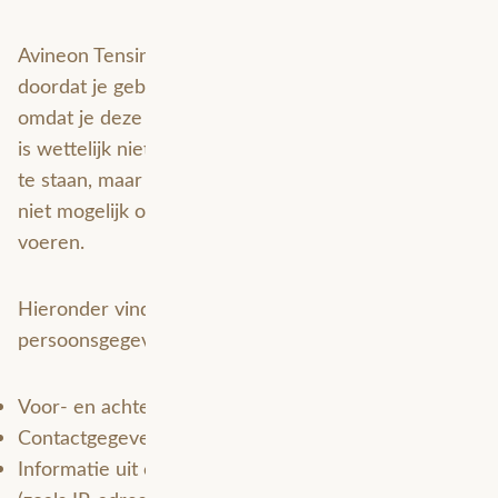
Avineon Tensing verwerkt je persoonsgegevens
doordat je gebruik maakt van onze diensten en/of
omdat je deze gegevens zelf aan ons verstrekt. Het
is wettelijk niet verplicht om persoonsgegevens af
te staan, maar zonder persoonlijke gegevens is het
niet mogelijk om onze dienstverlening uit te
voeren.
Hieronder vind je een overzicht van de
persoonsgegevens die wij verwerken:
Voor- en achternaam
Contactgegevens (telefoonnummer en e-mailadres)
Informatie uit cookies en soortgelijke technieken