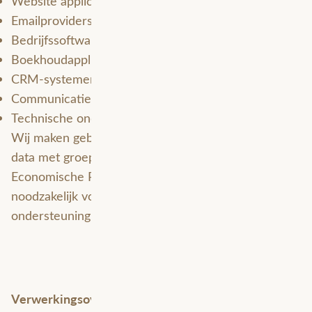
Website applicaties
Emailproviders
Bedrijfssoftware
Boekhoudapplicaties
CRM-systemen
Communicatietools
Technische ondersteuners
Wij maken gebruik van dienstverleners en delen
data met groepsentiteiten die buiten de Europese
Economische Ruimte (EER) gevestigd zijn. Dit is
noodzakelijk voor onze bedrijfsvoering, IT-
ondersteuning en dataopslag.
Verwerkingsoverzicht