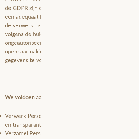
de GDPR zijn opgelegd, nemen we maatregelen om
een adequaat beveiligingsniveau te handhaven bij
de verwerking van persoonlijke gegevens, dat
volgens de huidige normen voldoende is om
ongeautoriseerde toegang tot, of wijziging,
openbaarmaking of verlies van persoonlijke
gegevens te voorkomen.
We voldoen aan de volgende Privacy Principes:
Verwerk Persoonsgegevens op een wettige, eerlijke
en transparante manier.
Verzamel Persoonsgegevens alleen voor een