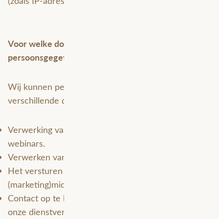
(zoals IP-adres, websitegedrag, etc.)
Voor welke doeleinden verwerken wij
persoonsgegevens?
Wij kunnen persoonsgegevens verzamelen voor
verschillende doeleinden:
Verwerking van gegevens voor trainingen, events en
webinars.
Verwerken van een contactaanvraag via de website.
Het versturen van een nieuwsbrief of andere
(marketing)middelen (per e-mail of telefonisch).
Contact op te kunnen nemen indien dit nodig is om
onze dienstverlening uit te kunnen voeren (zoals het