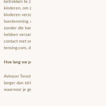
betrokken te zijn bij de online activiteiten van hun
kinderen, om zo te voorkomen dat er gegevens over
kinderen verzameld worden zonder ouderlijke
toestemming. Als je er van overtuigd bent dat wij
zonder die toestemming persoonlijke gegevens
hebben verzameld over een minderjarige, neem dan
contact met ons op via marketing@avineon-
tensing.com, dan verwijderen wij deze informatie.
Hoe lang we persoonsgegevens bewaren
Avineon Tensing bewaart je persoonsgegevens niet
langer dan strikt nodig is om de doelen te realiseren
waarvoor je gegevens worden verzameld.