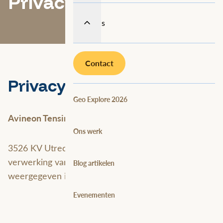
Privacy Policy
Over ons
Contact
Privacyverklaring
Geo Explore 2026
Avineon Tensing, gevestigd aan Winthontlaan 1
Ons werk
3526 KV Utrecht, is verantwoordelijk voor de
verwerking van persoonsgegevens zoals
Blog artikelen
weergegeven in deze privacyverklaring.
Evenementen