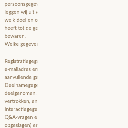
persoonsgegevens kunnen bevatten. Hieronder
leggen wij uit welke gegevens wij verwerken, met
welk doel en op welke rechtsgrond, wie toegang
heeft tot de gegevens en hoe lang wij de gegevens
bewaren.
Welke gegevens verwerken wij?
Registratiegegevens, zoals: naam, organisatie,
e‑mailadres en eventuele door u opgegeven
aanvullende gegevens (functie, organisatie e.d.).
Deelnamegegevens, zoals: informatie of u heeft
deelgenomen, wanneer u bent toegetreden en
vertrokken, en totale tijdsduur in de sessie.
Interactiegegevens, zoals: poll‑antwoorden,
Q&A‑vragen en antwoorden, chatberichten (indien
opgeslagen) en post‑webinar survey‑responses.