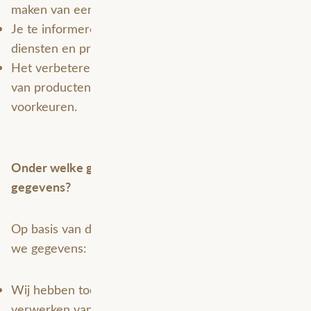
maken van een afspraak).
Je te informeren over (wijzigingen van) onze
diensten en producten (per e-mail of telefonisch).
Het verbeteren van de website en het aanbieden
van producten en diensten af te stemmen op jouw
voorkeuren.
Onder welke grondslag verwerken wij deze
gegevens?
Op basis van de volgende grondslagen verwerken
we gegevens:
Wij hebben toestemming ontvangen voor het
verwerken van de persoonsgegevens.