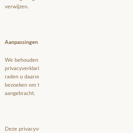
verwijzen.
Aanpassingen van de privacyverklaring
We behouden ons het recht voor om de
privacyverklaring van tijd tot tijd aan te passen. We
raden u daarom aan om deze pagina regelmatig te
bezoeken om te controleren of er wijzigingen zijn
aangebracht.
Deze privacyverklaring is voor het laatst aangepast