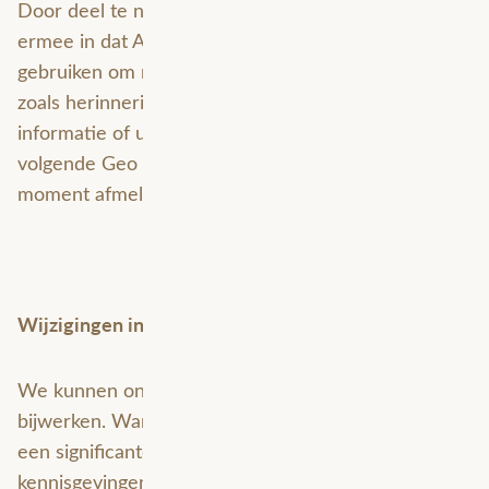
Door deel te nemen aan de Geo Explore stem je
ermee in dat Avineon Tensing je gegevens mag
gebruiken om mij relevante communicatie te sturen,
zoals herinneringen, follow-up en toekomstige
informatie of updates en uitnodigingen voor
volgende Geo Explore edities. Ik kan me op elk
moment afmelden.
Wijzigingen in deze privacyverklaring
We kunnen onze privacyverklaring van tijd tot tijd
bijwerken. Wanneer we deze privacyverklaring op
een significante manier wijzigen, zullen we passende
kennisgevingen plaatsen die naar de wijzigingen