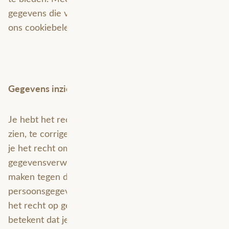
gegevens die via cookies zijn verzameld, vindt u in
ons cookiebeleid.
Gegevens inzien, aanpassen of verwijderen
Je hebt het recht om je persoonsgegevens in te
zien, te corrigeren of te verwijderen. Daarnaast heb
je het recht om je eventuele toestemming voor de
gegevensverwerking in te trekken of bezwaar te
maken tegen de verwerking van jouw
persoonsgegevens door Avineon Tensing en heb je
het recht op gegevensoverdraagbaarheid. Dat
betekent dat je bij ons een verzoek kan indienen om