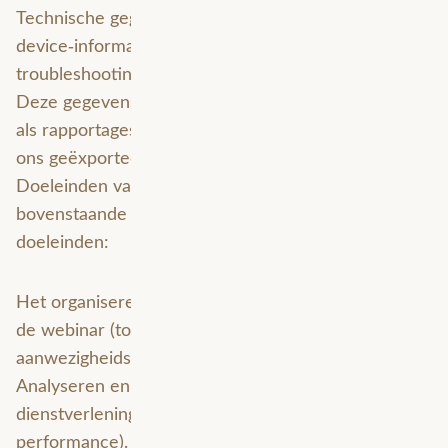
Technische gegevens, zoals: IP‑adres en basis
device‑informatie (indien beschikbaar) voor
troubleshooting en beveiliging.
Deze gegevens kunnen door het webinarplatform
als rapportages beschikbaar worden gesteld en door
ons geëxporteerd (bijv. CSV).
Doeleinden van de verwerking Wij verwerken
bovenstaande gegevens voor de volgende
doeleinden:
Het organiseren en administratief afhandelen van
de webinar (toegang verlenen,
aanwezigheidsadministratie).
Analyseren en verbeteren van onze webinars en
dienstverlening (engagementstatistieken,
performance).