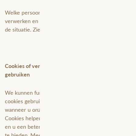
Welke persoonsgegevens wij precies van u
verwerken en onder welke grondslag, hangt af van
de situatie. Zie daarvoor ons
verwerkingsoverzicht
.
Cookies of vergelijkbare technieken die wij
gebruiken
We kunnen functionele, analytische en/of tracking
cookies gebruiken om uw ervaring te verbeteren
wanneer u onze website of diensten gebruikt.
Cookies helpen ons om de website te verbeteren
en u een betere en meer gepersonaliseerde service
te bieden. Meer informatie over de verwerking van