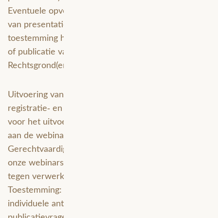
Eventuele opvolging (bijv. certificaten, distributie
van presentatiemateriaal) en, indien u daarvoor
toestemming heeft gegeven, marketingdoeleinden
of publicatie van antwoorden/quotes.
Rechtsgrond(en)
Uitvoering van een overeenkomst: verwerking van
registratie‑ en deelnamegegevens is noodzakelijk
voor het uitvoeren van uw inschrijving en deelname
aan de webinar.
Gerechtvaardigd belang: analyse en verbetering van
onze webinars (u heeft het recht bezwaar te maken
tegen verwerking op deze grond).
Toestemming: voor publicatie van uw naam of
individuele antwoorden voor marketing of
publicatievragen vragen wij uitdrukkelijke