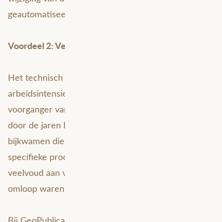
geautomatiseerde keten in werking.
Voordeel 2: Vereenvoudigd lifecyclemanagement
Het technisch beheer van een database kan zeer
arbeidsintensief zijn. Dit was ook voor de
voorganger van GeoPublicatie het geval, omdat er
door de jaren heen steeds meer factoren
bijkwamen die het geheel complex maakten: te
specifieke processen die in aantal toenamen en een
veelvoud aan verschillende softwareversies die in
omloop waren.
Bij GeoPublicatie wordt er daarom gekozen voor