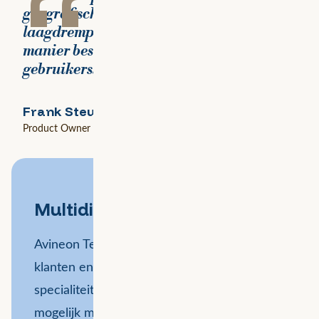
“
geografische informatie op een
laagdrempelige en gebruikersvriendelijke
manier beschikbaar gesteld voor alle
gebruikers.
Frank Steurs
Product Owner GeoPublicatie
Multidisciplinair team
Avineon Tensing gelooft in partnerships met
klanten en marktpartijen met een andere
specialiteit. Het team dat GeoPublicatie
mogelijk maakt is bij uitstek een team