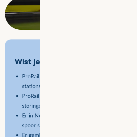
Wist je dat...
ProRail 6990 kilometer spoor en 398
stations beheert?
ProRail in 2024 507 impactvolle
storingen heeft opgelost?
Er in Nederland 11616 seinen langs het
spoor staan?
Er gemiddeld 70 treinen per