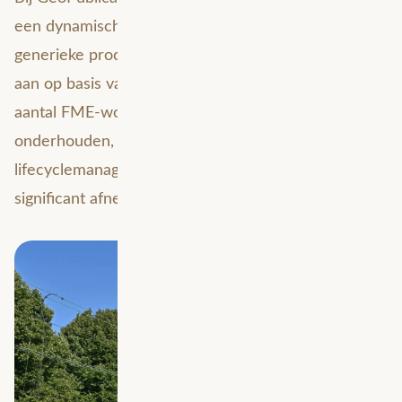
een dynamische aanpak: een beperkt aantal
generieke processen in FME stuurt alle processen
aan op basis van configuratietabellen. Dit beperkte
aantal FME-workflows is veel eenvoudiger te
onderhouden, waardoor de tijd die aan
lifecyclemanagement besteed moet worden
significant afneemt.