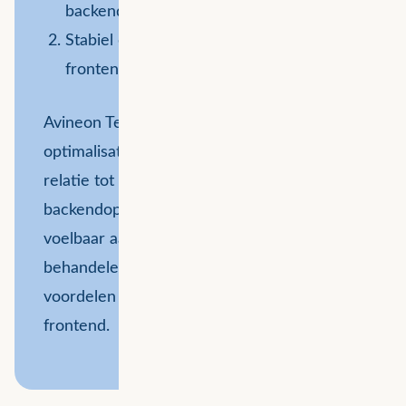
backend;
Stabiel en betrouwbaar systeem voor de
frontend.
Avineon Tensing houdt zich bezig met de
optimalisatie van backendprocessen in
relatie tot geospatial data. De effecten van
backendoptimalisatie zijn echter zeer
voelbaar aan de frontend. Daarom
behandelen we in deze casestudy zowel de
voordelen voor de backend als voor de
frontend.