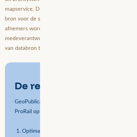
mapservice. Deze mapservice dient vervolgens als
bron voor de specifieke apps die door afdelingen en
afnemers worden gebruikt. Avineon Tensing is
medeverantwoordelijk voor deze volledige keten:
van databron tot eindgebruiker.
De resultaten:
GeoPublicatie biedt meerwaarde voor
ProRail op twee gebieden:
Optimalisatie van het proces aan de