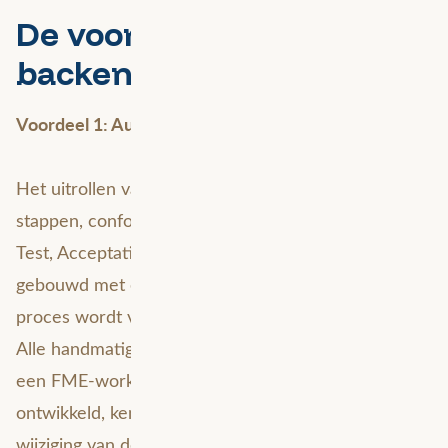
De voordelen voor de
backend
Voordeel 1: Automatisering van het OTAP-proces
Het uitrollen van nieuwe applicatiecode gaat in vier
stappen, conform het OTAP-model (Ontwikkeling,
Test, Acceptatie en Productie). GeoPublicatie wordt
gebouwd met een 'developers mindset'. Het OTAP-
proces wordt volledig geautomatiseerd met FME.
Alle handmatige stappen worden uitgevoerd vanuit
een FME-workflow. Het datamodel dat hiervoor is
ontwikkeld, kent een zeer hoge standaard. Bij een
wijziging van de brondata treedt de