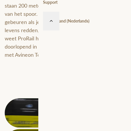
Support
staan 200 meter te ver en aan de verkeerde kant
van het spoor. Stel je voor. In theorie kan dat
Nederland (Nederlands)
gebeuren als je spoordata niet op orde is. Data kan
levens redden, maar ook in gevaar brengen. Dat
weet ProRail heel goed en daarom investeert het
doorlopend in de stabiliteit van databeschikbaarheid,
met Avineon Tensing als geospatial partner.