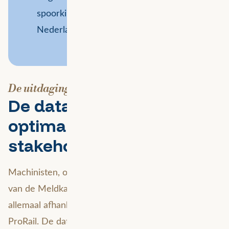
spoorkilometer per dag rijden in
Nederland?
De uitdaging
De dataketen
optimaliseren voor
stakeholders
Machinisten, onderhoudsaannemers, medewerkers
van de Meldkamer Spoor; ze zijn in hun werk
allemaal afhankelijk van de informatieproducten van
ProRail. De dataketen van ProRail begint bij externe