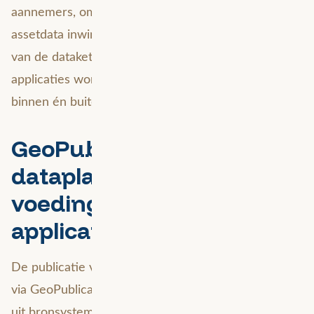
aannemers, omdat zij het merendeel van de
assetdata inwinnen. Ook aan het andere uiteinde
van de dataketen zitten veel externe afnemers: veel
applicaties worden in de praktijk intensief gebruikt,
binnen én buiten ProRail.
GeoPublicatie:
dataplatform als
voedingsbodem voor alle
applicaties
De publicatie van data in deze applicaties gebeurt
via GeoPublicatie. Dit publicatieplatform haalt data
uit bronsystemen en levert die aan een generieke