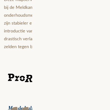
bij de Meldkamer Spoor, door machinisten en
onderhoudsmedewerkers. Deze frontendapplicaties
zijn stabieler en betrouwbaarder geworden door de
introductie van GeoPublicatie. Het aantal bugs is
drastisch verlaagd. Medewerkers lopen nog maar
zelden tegen bugs aan terwijl ze aan het werk zijn.
Met de hulp van Avineon Tensing is alle