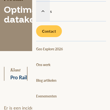
Optimalisatie van de
Over ons
dataketen met FME
Contact
Geo Explore 2026
Ons werk
Klant
Diensten
Pro Rail
Professional Services
Blog artikelen
Evenementen
Er is een incident bij het spoor. De hulpdiensten