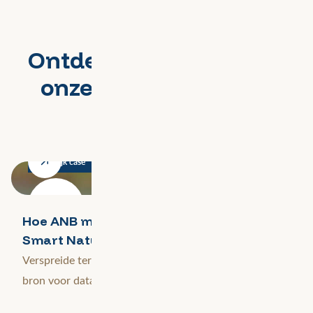
Ontdek hoe we dit voor
onze klanten hebben
gedaan
Bekijk case
Hoe ANB met Terreinobjecten bouwt aan
Smart Nature
Verspreide terreindata samenbrengen in één centrale
bron voor datagedreven natuurbeheer.