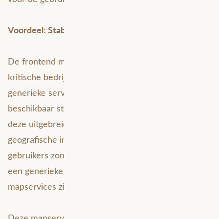
Voordeel: Stabiel en minder bugs
De frontend maakt uiteindelijk het verschil voor
kritische bedrijfsprocessen. De Mapservice is een
generieke service die alle mogelijke data
beschikbaar stelt in kaartvorm. Een gebruiker van
deze uitgebreide service heeft kennis van
geografische informatiesystemen nodig. Voor
gebruikers zonder (of met beperkte) GIS-kennis is er
een generieke webviewer ingericht waarin de
mapservices zijn opgenomen.
Deze mapservices worden onder andere gebruikt