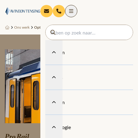
Ons werk
Optimalisatie van de dataketen met FME
Diensten
Thema's
Sectoren
Technologie
Pro Rail