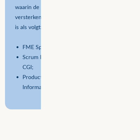
waarin de aanwezige specialiteiten elkaar
versterken. De samenstelling van het team
is als volgt:
FME Specialisten van Avineon Tensing;
Scrum Master en Informatie Analist van
CGI;
Product Owner, Solution Architect en
Informatie Analist van ProRail.