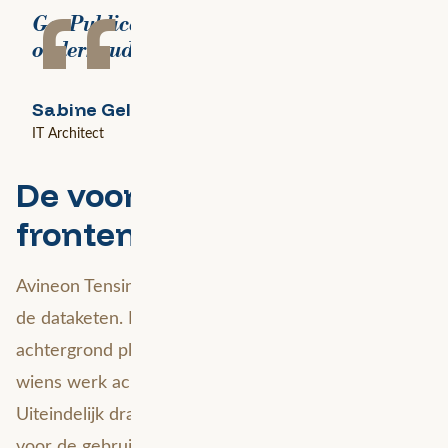
“
GeoPublicatie is makkelijk te
onderhouden en is zeer stabiel.
Sabine Geldermans
IT Architect
De voordelen voor de
frontend
Avineon Tensings kracht ligt in de optimalisatie van
de dataketen. Dit werk vindt vooral op de
achtergrond plaats, vergelijkbaar met een loodgieter
wiens werk achter dat van de tegelzetter verdwijnt.
Uiteindelijk draait het echter om de functionaliteit
voor de gebruiker.