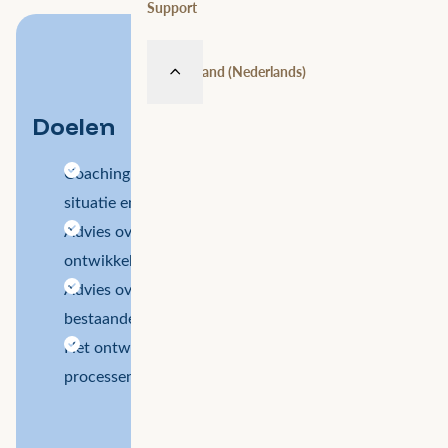
Support
Nederland (Nederlands)
Doelen
Coaching op maat, afgestemd op jouw unieke
situatie en vraagstukken
Advies over het ontwerp en de verdere
ontwikkeling van het FME-landschap
Advies over het ontwerp en optimalisatie van je
bestaande ontwikkelomgeving
Het ontwerpen, stroomlijnen en beheren van je
processen