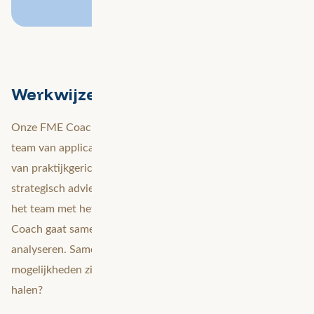
Werkwijze
Onze FME Coach gaat in een informele setting met het
team van applicatiebeheerders aan de slag. Aan de hand
van praktijkgerichte situaties biedt onze consultants
strategisch advies om de efficiëntie te verbeteren en helpt
het team met het zetten van verdere stappen. De FME
Coach gaat samen met het team zitten en het proces
analyseren. Samen analyseren we het proces: welke
mogelijkheden zijn er om meer uit jouw FME-omgeving te
halen?