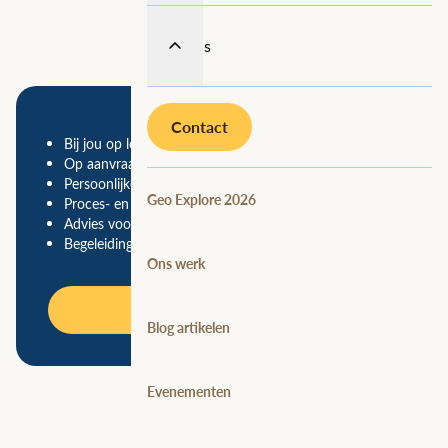
Over ons
Contact
Bij jou op locatie
Op aanvraag
Persoonlijke begeleiding door onze expert
Geo Explore 2026
Proces- en situatieanalyse
Advies voor jouw specifieke vraagstuk
Begeleiding met de vervolgstappen
Ons werk
Inschrijven
Blog artikelen
Evenementen