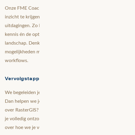
Onze FME Coach is getraind om op een effectieve manier
inzicht te krijgen in bestaande dataprocessen en
uitdagingen. Zo bouwen we aan de verbreding van de
kennis én de optimalisatie van het aanwezige FME-
landschap. Denk bijvoorbeeld aan het ontwikkelen van
mogelijkheden met FME Flow voor het automatiseren van
workflows.
Vervolgstappen
We begeleiden je bij de vervolgstappen. Kun je zelf verder?
Dan helpen we je op weg. Wil je bijvoorbeeld meer weten
over RasterGIS? Overweeg dan een training bij ons. Of wil
je volledig ontzorgd worden? Dan gaan we graag in gesprek
over hoe we je verder kunnen ondersteunen.