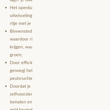
Het openbaar vervoer is door excellente data-
uitwisseling zo goed gestroomlijnd dat zelfs een
ritje met je zelfrijdende auto overbodig wordt;
Binnensteden zijn daardoor een stuk rustiger
waardoor rijbanen een minder prominente plek
krijgen, waardoor er meer ruimte overblijft voor
groen;
Door efficiënter tijdsgebruik (32 uur werken is
genoeg) heb je meer tijd om je eigen tomaten (of
peulvruchten) te kweken;
Doordat je zelfs binnen de stad gedeeltelijk
zelfvoorzienend kunt zijn (doordat jij je eigen
tomaten en/of peulvruchten kweekt) kun je meer
geld besteden aan lokale producten;