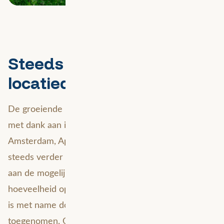
Steeds grotere rol voor
locatiedata
De groeiende populariteit van smart cities die mede
met dank aan innovatieve gemeenten zoals
Amsterdam, Apeldoorn, Eindhoven en Utrecht
steeds verder toeneemt, geeft een nieuwe dimensie
aan de mogelijkheden van locatiedata. De
hoeveelheid openbaar bruikbare geografische data
is met name door toedoen van Google ontzettend
toegenomen. Op de dag dat de scheidslijn tussen