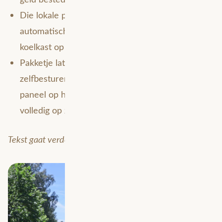
Die lokale producten worden bovendien
automatisch besteld op basis van de sensor in je
koelkast op basis van je persoonlijke eatgoritme;
Pakketje laten bezorgen? Dat gebeurt door
zelfbesturende robots die dankzij een klein
paneel op het dak en een super efficiënte accu
volledig op zonne-energie rijden.
Tekst gaat verder onder de afbeelding.