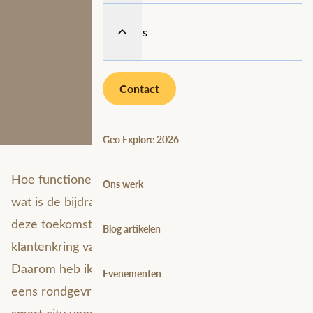
Over ons
Contact
Geo Explore 2026
Hoe functioneert de smart city van de toekomst en
Ons werk
wat is de bijdrage van geografische informatie aan
deze toekomst? Binnen mijn gemeentelijke
Blog artikelen
klantenkring vang ik regelmatig creatieve ideeën op.
Daarom heb ik onder mijn GIS Consultancy collega's
Evenementen
eens rondgevraagd hoe zij de toekomst van de