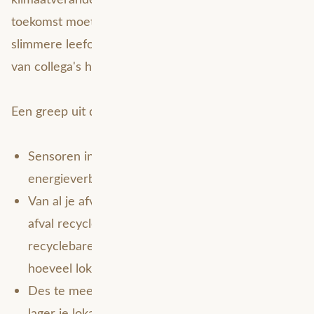
toekomst moet staan voor een duurzame én
slimmere leefomgeving, zo blijkt uit de input die ik
van collega's heb ontvangen.
Een greep uit de ideeën van onze consultants:
Sensoren in huis meten de impact van jouw
energieverbruik op het milieu;
Van al je afval wordt zorgvuldig gemeten hoeveel
afval recyclebaar is (de balans tussen niet
recyclebare- en recyclebare materialen bepaalt
hoeveel lokale belastingen je betaalt):
Des te meer voedsel je composteert, des te
lager je lokale belastingen;