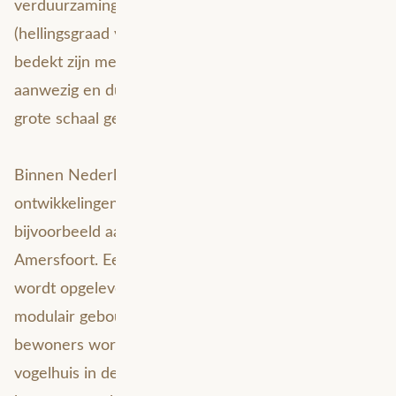
verduurzaming. Alle nieuwe platte daken
(hellingsgraad van minder dan 30 graden) moeten
bedekt zijn met vegetatie, urban gardens zijn alom
aanwezig en duurzame energie wordt er op hele
grote schaal gebruikt.
Binnen Nederland zijn er ook genoeg
ontwikkelingen gaande op dit vlak. Denk
bijvoorbeeld aan de wijk Common Woods in
Amersfoort. Een boswijk die volgend jaar definitief
wordt opgeleverd en die bestaat uit circulair en
modulair gebouwde huizen. De toekomstige
bewoners worden er omgeven door groen, een
vogelhuis in de gevel is normaal, en het gebruik van