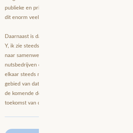
publieke en private data definitief verdwijnt, biedt
dit enorm veel nieuwe mogelijkheden.
Daarnaast is data is niet langer van organisatie X of
Y, ik zie steeds vaker dat er actief gezocht wordt
naar samenwerking. Gemeenten, provincies,
nutsbedrijven en infrastructurele bedrijven zoeken
elkaar steeds meer op om samen te werken op
gebied van data. Als deze positieve ontwikkeling zich
de komende dertig jaar door zet dan zie ik de
toekomst van de smart city rooskleurig in.