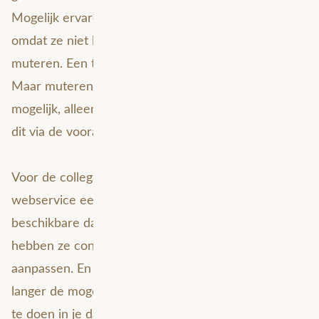
Mogelijk ervaren ze dit zelf als een beperking,
omdat ze niet langer in de brondata kunnen
muteren. Een tabel aanmaken kan dus niet meer.
Maar muteren via een webservice is wel degelijk
mogelijk, alleen worden gebruikers gedwongen om
dit via de vooraf bepaalde spelregels te doen.
Voor de collega’s die je databronnen beheren is een
webservice een zegen. Het geeft ze grip op de
beschikbare data. Door middel van autorisaties
hebben ze controle over wie welke data mag
aanpassen. En gebruikers van de data hebben niet
langer de mogelijkheid om structurele aanpassingen
te doen in je databron. Dit komt de datakwaliteit ten