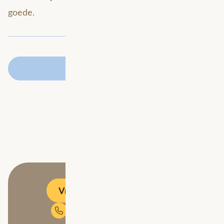
goede.
Terug naar overzicht
Vrijblijvend adviesgesprek
Neem contact op met Michael