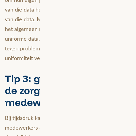
van die data hebben direct belang bij uniformiteit
van die data. Muterende medewerkers hoef je over
het algemeen niet te overtuigen van het belang van
uniforme data, omdat ze in hun dagelijkse werk
tegen problemen aanlopen die door een gebrek aan
uniformiteit veroorzaakt worden.
Tip 3: ga niet voorbij aan
de zorgen van
medewerkers
Bij tijdsdruk kan het verleidelijk zijn om je
medewerkers op te leggen wat ze ‘moeten gaan