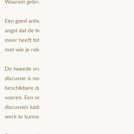
Waarom gebruiken ze deze data?
Een goed antwoord op de eerste vraag neemt de
angst dat de business na een wijziging geen toegang
meer heeft tot essentiële data weg. Want: je weet
met wie je rekening moet houden.
De tweede vraag levert veel discussie op. Die
discussie is nodig om vast te stellen wat de rol is van
beschikbare data om primaire werkprocessen uit te
voeren. Een vervolgvraag in veel van deze
discussies luidt dan ook: wat heb je echt nodig om je
werk te kunnen doen?