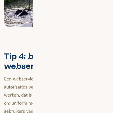
Tip 4: bouw een goede
webservice in ArcGIS
Een webservice in
ArcGIS
met verschillende
autorisaties waarmee je interne stakeholders gaan
werken, dat is wat mij betreft de ultieme oplossing
om uniform met je data te gaan werken. Laat de
gebruikers van de data via deze webservice werken.