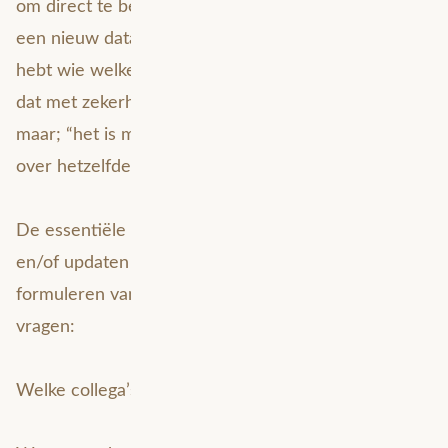
om direct te beginnen aan het implementeren van
een nieuw datamodel. Maar als je niet 100% helder
hebt wie welke data gebruikt en hoe, dan vertraagt
dat met zekerheid je implementatie. Ik zeg altijd
maar; “het is makkelijker te communiceren als je
over hetzelfde praat.”
De essentiële eerste stap bij het implementeren
en/of updaten van je DAMO-standaarden is het
formuleren van een goed antwoord op de volgende
vragen:
Welke collega’s gebruiken welke data?