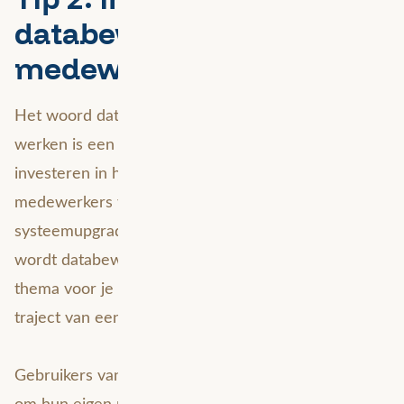
databewustzijn van je
medewerkers
Het woord datastandaard zegt het al: uniform
werken is een must, en om dit te bevorderen is
investeren in het databewustzijn van je
medewerkers van groot belang. Omdat je met een
systeemupgrade ook je dataprocessen verbetert,
wordt databewustzijn automatisch een actueel
thema voor je organisatie in het voorbereidende
traject van een update.
Gebruikers van data zien data vaak als hulpmiddel
om hun eigen proces te ondersteunen. Beheerders