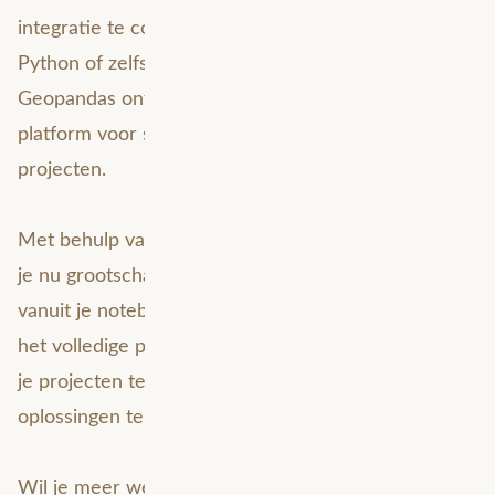
integratie te combineren met een ArcGIS API voor
Python of zelfs open source alternatieven zoals
Geopandas ontstaat een ongelooflijk krachtig
platform voor schaalbare (geo)data science
projecten.
Met behulp van de FME-integratie in Snowflake kun
je nu grootschalige ruimtelijke verwerking uitvoeren
vanuit je notebookomgeving. Dit stelt je in staat om
het volledige potentieel van ruimtelijke gegevens in
je projecten te benutten en betere data science
oplossingen te creëren.
Wil je meer weten over de achtergrond en