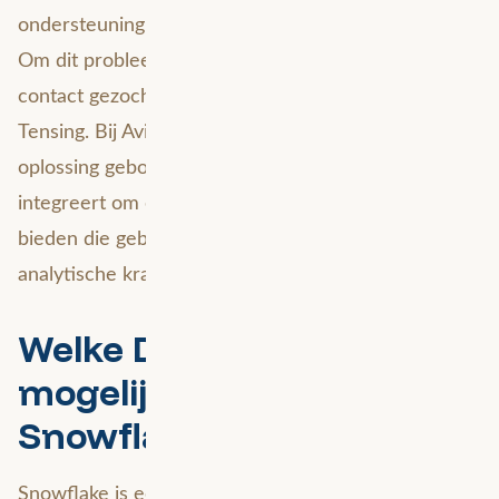
ondersteuning voor geometrie en geografische data.
Om dit probleem op te lossen heeft Snowflake
contact gezocht met Safe Software en Avineon
Tensing. Bij Avineon Tensing hebben we een PoC-
oplossing gebouwd die FME Server in Snowflake
integreert om een Snowflake-only ervaring te
bieden die gebruik maakt van alle (ruimtelijke)
analytische kracht van FME.
Welke Data science
mogelijkheden biedt
Snowflake?
Snowflake is een ongelooflijk handige tool voor het