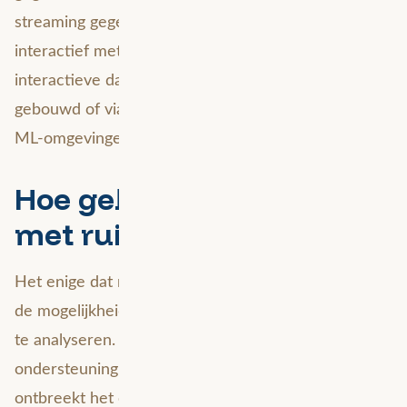
streaming gegevens verwerken. Gebruikers kunnen
interactief met de data werken met behulp van
interactieve dashboards die er bovenop zijn
gebouwd of via een groot aantal data science en
ML-omgevingen.
Hoe gebruik je Snowflake
met ruimtelijke data?
Het enige dat nog relatief nieuw is in Snowflake is
de mogelijkheid om ruimtelijke data te integreren en
te analyseren. Hoewel het de essentiële
ondersteuning voor coördinaten in WGS84 bevat,
ontbreekt het out of the box aan volledige