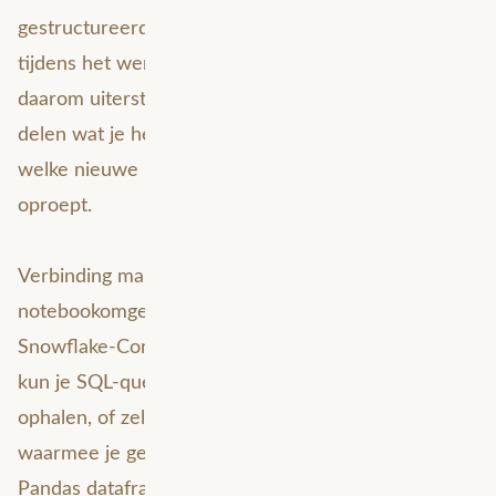
gestructureerde en gedocumenteerde notebooks
tijdens het werken aan data science projecten is
daarom uiterst belangrijk. Het stelt je in staat om te
delen wat je hebt gedaan, wat de uitkomsten zijn en
welke nieuwe inzichten of nieuwe vragen dit
oproept.
Verbinding maken met Snowflake vanuit je
notebookomgeving kan met behulp van het
Snowflake-Connector package in Python. Hiermee
kun je SQL-query’s uitvoeren en de resultaten
ophalen, of zelfs een SQL-alchemy-engine maken
waarmee je gegevens uit Snowflake rechtstreeks in
Pandas dataframes kunt inlezen. Door deze