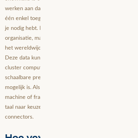
werken aan data science-projecten, omdat je het
één enkel toegangspunt biedt tot alle gegevens die
je nodig hebt. Dit omvat data van je eigen
organisatie, maar ook externe gegevensbronnen via
het wereldwijde netwerk van vertrouwde data.
Deze data kunnen worden verwerkt op de multi-
cluster compute architectuur, waardoor zeer
schaalbare preprocessing en datavoorbereiding
mogelijk is. Als Data Scientist kun je met elk learning
machine of framework je processen bouwen met de
taal naar keuze. Dit kan met behulp van native
connectors.
Hoe verbind je snowflake