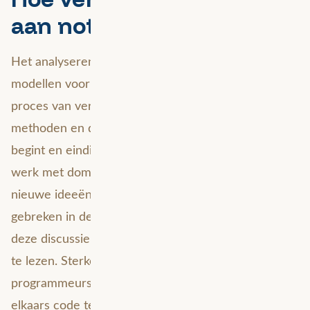
aan notebookapps?
Het analyseren van gegevens en het maken van
modellen voor machine learning is een iteratief
proces van verkennen, testen en valideren van
methoden en de bijbehorende resultaten. Het
begint en eindigt altijd met het bespreken van je
werk met domeinexperts en eindgebruikers, die
nieuwe ideeën zullen aandragen of zullen wijzen op
gebreken in de huidige aanpak. Je tegenhangers in
deze discussie zullen niet altijd in staat zijn je code
te lezen. Sterker nog, zelfs gevorderde
programmeurs kunnen het moeilijk hebben om
elkaars code te lezen. Het maken van goed