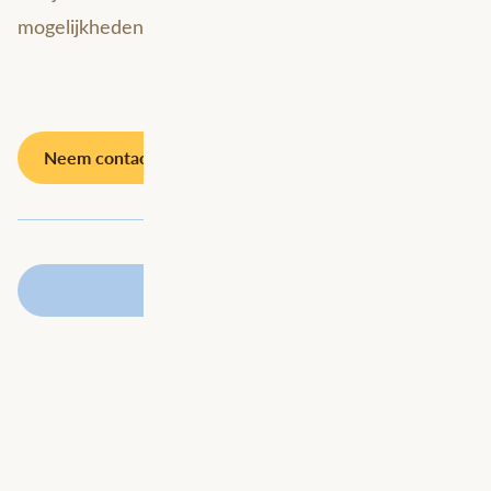
mogelijkheden van Snowflake?
Neem contact met ons op
Terug naar overzicht