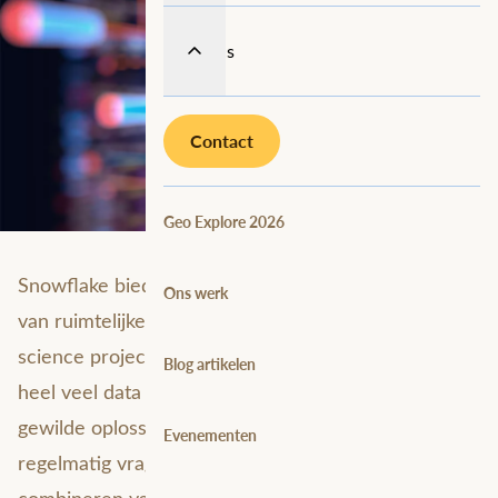
Over ons
Contact
Geo Explore 2026
Snowflake biedt mogelijkheden voor het analyseren
Ons werk
van ruimtelijke data op big data-niveau. Veel data
science projecten zijn complex en daarom wordt er
Blog artikelen
heel veel data gebruikt. Dit maakt snowflake tot een
gewilde oplossing. Vanuit Avineon Tensing krijgen we
Evenementen
regelmatig vragen over de mogelijkheden van