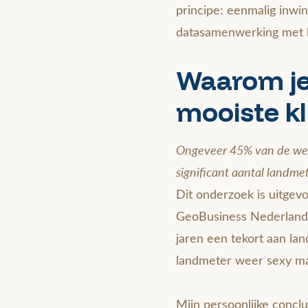
principe: eenmalig inwi
datasamenwerking met b
Waarom je
mooiste kl
Ongeveer 45% van de werk
significant aantal landme
Dit onderzoek is uitge
GeoBusiness Nederland 
jaren een tekort aan la
landmeter weer sexy mak
Mijn persoonlijke conclu