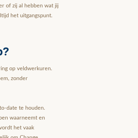
 of zij al hebben wat jij
tijd het uitgangspunt.
p?
ring op veldwerkuren.
teem, zonder
to-date te houden.
ippen waarneemt en
 wordt het vaak
gelijk om Change