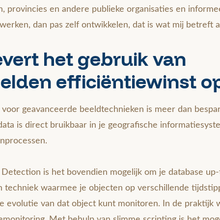
 provincies en andere publieke organisaties en informeer
erken, dan pas zelf ontwikkelen, dat is wat mij betreft al
vert het gebruik van
eelden efficiëntiewinst o
t voor geavanceerde beeldtechnieken is meer dan bespa
ata is direct bruikbaar in je geografische informatiesys
enprocessen.
Detection is het bovendien mogelijk om je database up-
n techniek waarmee je objecten op verschillende tijdst
de evolutie van dat object kunt monitoren. In de praktijk
emonitoring. Met behulp van slimme scripting is het mo