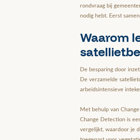
rondvraag bij gemeenten,
nodig hebt. Eerst samenw
Waarom le
satellietb
De besparing door inze
De verzamelde satellietd
arbeidsintensieve intek
Met behulp van Change 
Change Detection is ee
vergelijkt, waardoor je 
toegepast voor vegetati