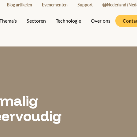
Blog artikelen
Evenementen
Support
Nederland (Nede
Conta
Thema's
Sectoren
Technologie
Over ons
nmalig
eervoudig