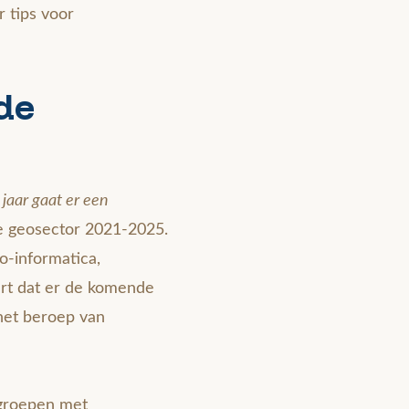
r tips voor
de
jaar gaat er een
de geosector 2021-2025.
o-informatica,
rt dat er de komende
 het beroep van
sgroepen met