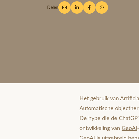
Delen
Het gebruik van Artifici
Automatische objectherke
De hype die de ChatGPT-
ontwikkeling van
GeoAI
GeoAI is uitgebreid beh