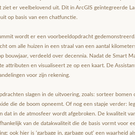
 ziet er veelbelovend uit. Dit in ArcGIS geïntegreerde 
uit op basis van een chatfunctie.
Summit wordt er een voorbeeldopdracht gedemonstreerd
acht om alle huizen in een straal van een aantal kilomete
op bouwjaar, verdeeld over decennia. Nadat de Smart Ma
e attributen en visualiseert ze op een kaart. De Assistan
ndelingen voor zijn rekening.
rachten slagen in de uitvoering, zoals: sorteer bomen o
xide die de boom opneemt. Of nog een stapje verder: leg
dat in de atmosfeer wordt afgebroken. De kwaliteit van h
hankelijk van de datakwaliteit die de basis vormt voor een 
ng: ook hier is ‘garbage in, garbage out’ een waarheid al