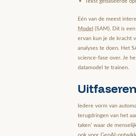
Tekst gebaseerde opl
Eén van de meest inter
Model
(SAM). Dit is een
ervan kun je de kracht
analyses te doen. Het S
science-fase over. Je he
datamodel te trainen.
Uitfasere
Iedere vorm van automati
terugdringen van het aa
taken’ waar de menselijk
ook voor GeoAI-ontwikk