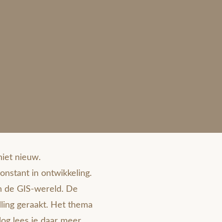
niet nieuw.
onstant in ontwikkeling.
an de GIS-wereld. De
lling geraakt. Het thema
log lees je daar meer