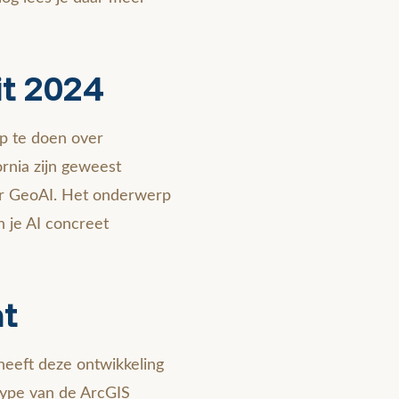
t 2024
p te doen over
ornia zijn geweest
er GeoAI. Het onderwerp
n je AI concreet
t
heeft deze ontwikkeling
otype van de ArcGIS