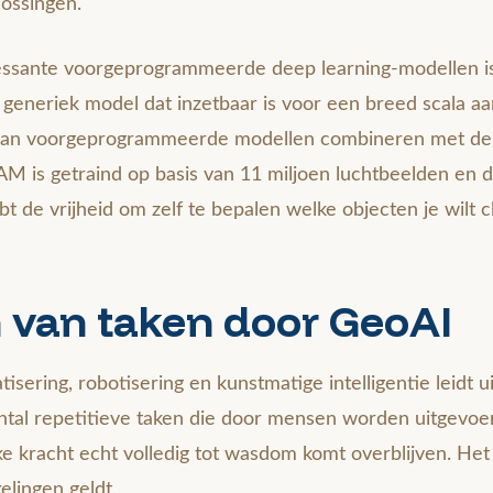
ossingen.
essante voorgeprogrammeerde deep learning-modellen i
 generiek model dat inzetbaar is voor een breed scala aan
 van voorgeprogrammeerde modellen combineren met de v
AM is getraind op basis van 11 miljoen luchtbeelden en 
bt de vrijheid om zelf te bepalen welke objecten je wilt c
n van taken door GeoAI
sering, robotisering en kunstmatige intelligentie leidt uit
ntal repetitieve taken die door mensen worden uitgevoer
e kracht echt volledig tot wasdom komt overblijven. Het 
elingen geldt.