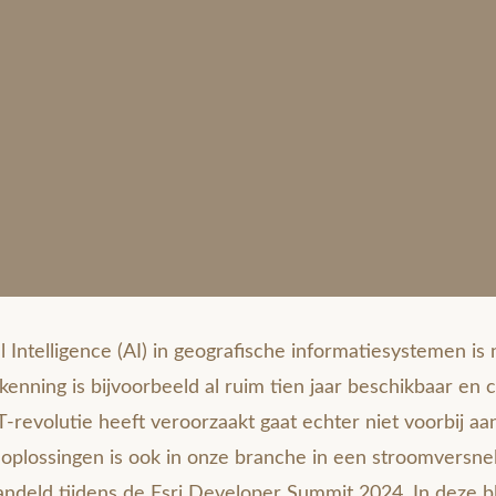
al Intelligence (AI) in geografische informatiesystemen is 
nning is bijvoorbeeld al ruim tien jaar beschikbaar en c
revolutie heeft veroorzaakt gaat echter niet voorbij a
-oplossingen is ook in onze branche in een stroomversne
andeld tijdens de Esri Developer Summit 2024. In deze b