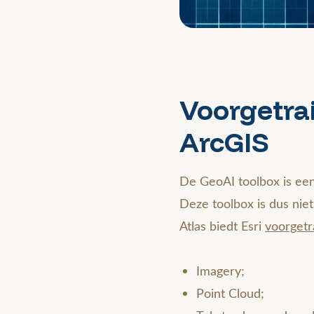
Voorgetra
ArcGIS
De GeoAI toolbox is een
Deze toolbox is dus nie
Atlas biedt Esri
voorgetr
Imagery;
Point Cloud;