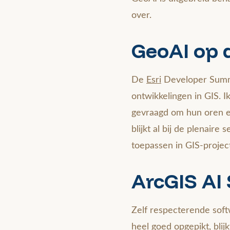
over.
GeoAI op 
De
Esri
Developer Summi
ontwikkelingen in GIS. I
gevraagd om hun oren e
blijkt al bij de plenair
toepassen in GIS-projec
ArcGIS AI
Zelf respecterende soft
heel goed opgepikt, bli