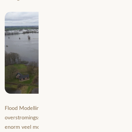
Flood Modelling is simpelweg het simuleren van
overstromingsscenario’s. GIS-marktleider
Esri
biedt
enorm veel mogelijkheden om te starten met het