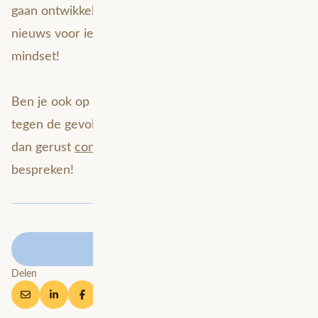
gaan ontwikkelingen steeds sneller. Dit is goed
nieuws voor iedereen met een datagedreven
mindset!
Ben je ook op zoek naar een datagedreven aanpak
tegen de gevolgen van extreme regenval? Neem
dan gerust
contact op
om de mogelijkheden te
bespreken!
Terug naar overzicht
Delen