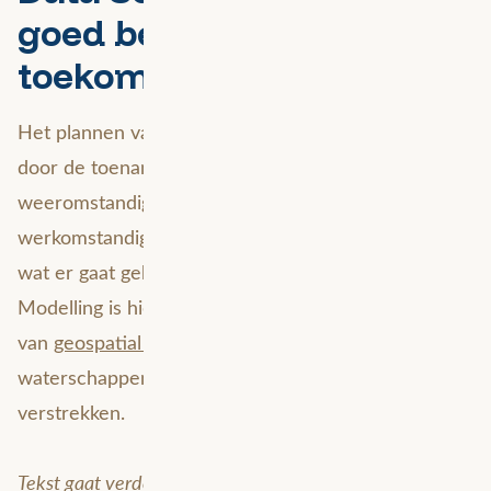
goed beeld over de
toekomst
Het plannen van werkzaamheden wordt lastiger
door de toename van extreme regenval. Grillige
weeromstandigheden zorgen blijkbaar voor grillige
werkomstandigheden. Gelukkig kun je voorspellen
wat er gaat gebeuren in relatie tot water. Flood
Modelling is hier een voorbeeld van. Dit is een vorm
van
geospatial data science
die specifiek voor
waterschappen super relevante inzichten kan
verstrekken.
Tekst gaat verder onder de afbeelding.