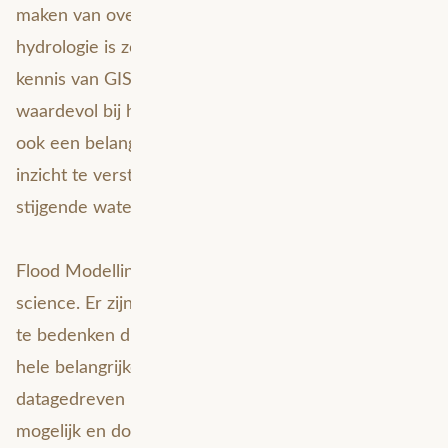
maken van overstromingsmodellen. Kennis van
hydrologie is zeker noodzakelijk, evenals specifieke
kennis van GIS. Voorspellende modellen zijn zeer
waardevol bij het maken van beleid. Maar het kan
ook een belangrijk middel zijn om stakeholders
inzicht te verstrekken over de gevolgen van het
stijgende waterpeil.
Flood Modelling is slechts één voorbeeld van data
science. Er zijn steeds meer toepassingen van GIS
te bedenken die situaties voorspellen. Dit is een
hele belangrijke ontwikkeling in relatie tot
datagedreven beleidvorming. Er is steeds meer
mogelijk en door toedoen van Artificial Intelligence