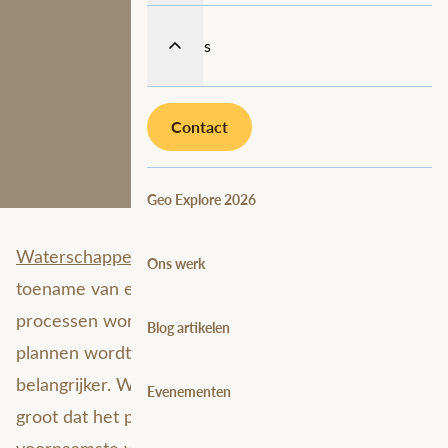
Over ons
Contact
Geo Explore 2026
Waterschappen
worstelen met de gevolgen van de
Ons werk
toename van extreme regenval. Bedrijfskritische
processen worden complexer, werkzaamheden
Blog artikelen
plannen wordt lastiger en de toekomst voorspellen
belangrijker. Waar is de invloed van regenval zo
Evenementen
groot dat het problemen oplevert? Dat is de