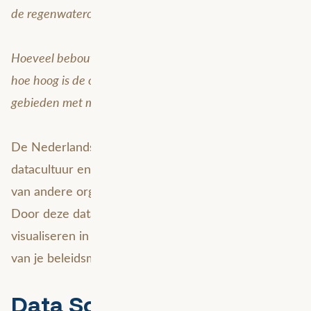
de regenwatercapaciteit?
Hoeveel bebouwing is er in een bepaald gebied? En:
hoe hoog is de opnamecapaciteit van het riool in de
gebieden met meer bebouwing?
De Nederlandse publieke sector kent een open
datacultuur en daarom is er heel veel data te vinden
van andere organisaties die je vrij kunt gebruiken.
Door deze data vervolgens op de juiste manier te
visualiseren in een digitale kaart, maak je het leven
van je beleidsmedewerkers een stuk makkelijker.
Data Science: voor een