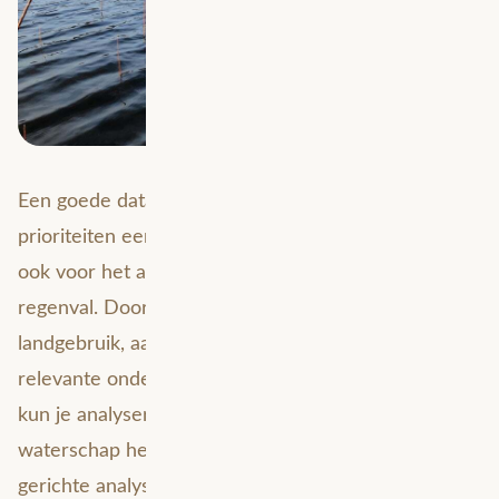
Een goede data-analyse kan het stellen van
prioriteiten een stuk eenvoudiger maken. Dit geldt
ook voor het analyseren van de gevolgen van
regenval. Door data over bodemgesteldheid,
landgebruik, aanwezige infrastructuur en andere
relevante onderwerpen samen te brengen in je GIS,
kun je analyseren welke gebieden binnen je
waterschap het meeste aandacht nodig hebben. Een
gerichte analyse beantwoordt vragen zoals: