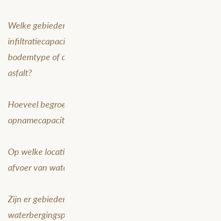
Welke gebieden hebben een hoge of een lage
infiltratiecapaciteit? Bijvoorbeeld door toedoen van het
bodemtype of de aanwezigheid van veel (of weinig)
asfalt?
Hoeveel begroeiing is er in bepaald gebied en wat is de
opnamecapaciteit van deze vegetatie?
Op welke locaties is het riool overbelast en waar is de
afvoer van water juist heel efficiënt?
Zijn er gebieden met meer of juist minder
waterbergingsprojecten en welke invloed heeft dit op