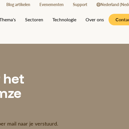
Blog artikelen
Evenementen
Support
Nederland (Nede
Conta
Thema's
Sectoren
Technologie
Over ons
 het
onze
r mail naar je verstuurd.