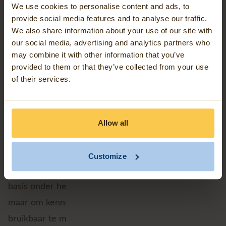
Toegangen zijn belangrijk voor bezoekers, maar ook
We use cookies to personalise content and ads, to
provide social media features and to analyse our traffic.
voor hulpdiensten. En habitatbomen moeten
We also share information about your use of our site with
duidelijk geïnventariseerd zijn.
our social media, advertising and analytics partners who
may combine it with other information that you’ve
provided to them or that they’ve collected from your use
Door die informatie centraal te beheren, hoeft data
of their services.
niet telkens opnieuw gekopieerd te worden voor
een ander proces. Dezelfde gegevens kunnen nu
ook gebruikt worden voor beheerwerken,
Allow all
terreinbeheer, bezoekersbeheer, communicatie,
houtverkoop, toegankelijkheid en noodplannen.
Customize
Daarmee groeit de applicatie uit tot een digitale
basis onder het werk buiten. Niet als doel op zich,
maar om kennis uit het veld beter vast te houden en
bruikbaar te maken voor heel ANB.