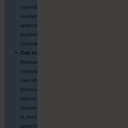
controles worden ingebouwd. Dat
verkleint de kans op fouten en
ondersteunt een uniforme,
kwaliteitsvolle registratie in heel
Vlaanderen.
Ook bruikbaar zonder bereik
Boswachters werken dagelijks in
natuurgebieden waar mobiele dekking
niet altijd gegarandeerd is. Daarom
kunnen zij Terreinobjecten ook zonder
internetverbinding registreren en
aanpassen. Zodra er opnieuw verbinding
is, worden de wijzigingen
gesynchroniseerd met de centrale