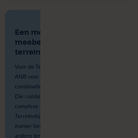
Een mobiele toepassing die
meebeweegt met het
terrein
Voor de Terreinobjecten-applicatie koos
ANB voor VertiGIS Studio Mobile, in
combinatie met VertiGIS Studio Workflow.
Die combinatie maakt het uitgebreide en
complexe datamodel achter de
Terreinobjecten op een gebruiksvriendelijke
manier beschikbaar voor boswachters en
andere terreinmedewerkers.