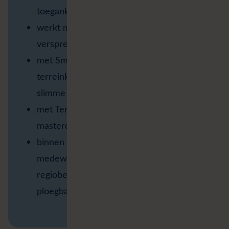
toegankelijk maakt voor bezoekers?
werkt met ongeveer 80 boswachters
verspreid over Vlaanderen?
met Smart Nature menselijke
terreinkennis versterkt met digitale en
slimme technologie?
met Terreinobjecten bouwt aan één
masterdatabron voor heel ANB?
binnen terreinbeheer met ruim 300
medewerkers werkt, waaronder
regiobeheerders, boswachters,
ploegbazen en groenarbeiders?