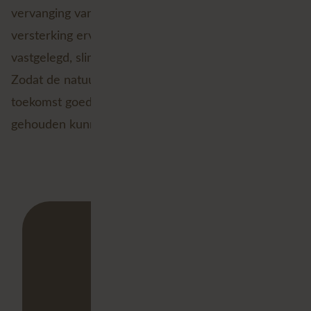
vervanging van de kennis van boswachters, maar als
versterking ervan. Terreinkennis wordt beter
vastgelegd, slimmer verbonden en breder bruikbaar.
Zodat de natuurgebieden in Vlaanderen ook in de
toekomst goed beheerd, beschermd en toegankelijk
gehouden kunnen worden.