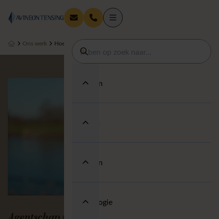
Ons werk
Hoe ANB met Terreinobjecten bouwt aan Smart Nature
Diensten
Thema's
Sectoren
Technologie
Agentschap voor Natuur en Bos