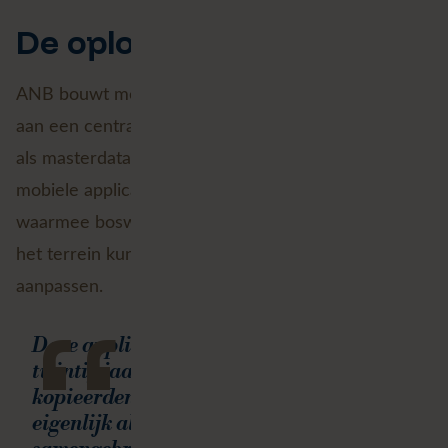
De oplossing
ANB bouwt met ondersteuning van Avineon Tensing
aan een centrale databank voor Terreinobjecten die
als masterdata voor heel ANB kan dienen. En een
mobiele applicatie (ook offline te gebruiken)
waarmee boswachters Terreinobjecten buiten op
het terrein kunnen raadplegen, registreren en
aanpassen.
“
Deze applicatie had er eigenlijk al tien tot
twintig jaar geleden moeten zijn. Vroeger
kopieerden mensen heel veel. Nu wordt
eigenlijk alles gestroomlijnd,