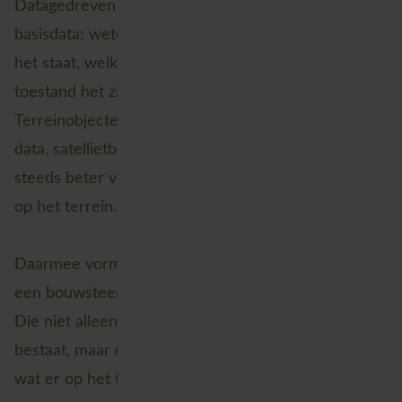
Datagedreven natuurbeheer begint bij betrouwbare
basisdata: weten wat er op het terrein staat, waar
het staat, welke functie het heeft en in welke
toestand het zich bevindt. Met correcte data over
Terreinobjecten kunnen terreinobservaties, GIS-
data, satellietbeelden, drones, sensoren en AI
steeds beter verbonden worden aan echte objecten
op het terrein.
Daarmee vormt de Terreinobjecten-applicatie ook
een bouwsteen voor een Digital Twin van de natuur.
Die niet alleen uit beelden, sensoren of modellen
bestaat, maar ook uit betrouwbare informatie over
wat er op het terrein aanwezig is.