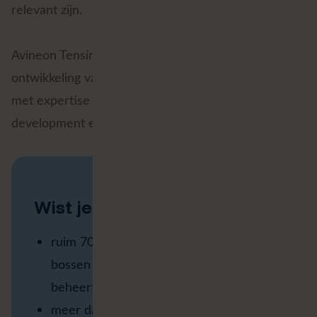
relevant zijn.
Avineon Tensing ondersteunt ANB bij de technische
ontwikkeling van deze digitale basis, onder meer
met expertise op de ArcGIS-stack, VertiGIS
development en datamigraties met FME.
Wist je dat ANB…
ruim 70.000 hectare natuurgebieden,
bossen en parken in Vlaanderen
beheert?
meer dan 300 natuurgebieden