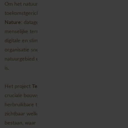
Om het natuurbeheer efficiënter, innovatiever en
Smart
toekomstgerichter te maken, zet ANB in op
Nature
: datagedreven natuurbeheer waarbij
menselijke terreinexpertise wordt versterkt door
digitale en slimme technologie. Zo kan de
organisatie sneller zien wat er speelt in een
natuurgebied en beter bepalen welk beheer nodig
is.
Terreinobjecten
Het project
levert daarvoor een
cruciale bouwsteen: betrouwbare, uniforme en
herbruikbare terrein-masterdata. Het maakt
zichtbaar welke objecten er in de domeinen
bestaan, waar ze staan en voor welke processen ze