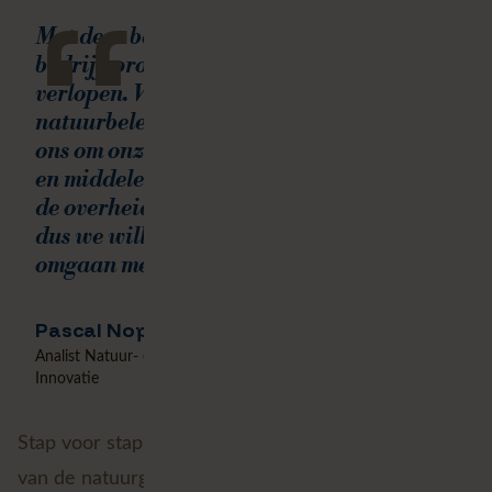
“
Met deze basis kunnen we onze
bedrijfsprocessen efficiënter laten
verlopen. Van natuurbeheer tot
natuurbeleving voor de burger. Het helpt
ons om onze dienstverlening te verbeteren
en middelen optimaal in te zetten. Ook bij
de overheid staan budgetten onder druk,
dus we willen zo efficiënt mogelijk
omgaan met wat we hebben.
Pascal Noppe
Analist Natuur- en terreinbeheer bij ANB, cel Digitalisering en
Innovatie
Stap voor stap groeit zo een digitale representatie
van de natuurgebieden in Vlaanderen. Niet als