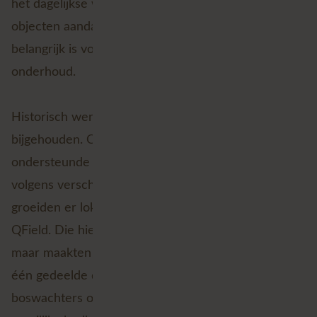
het dagelijkse werk. Ze weten wat waar staat, welke
objecten aandacht vragen en welke informatie
belangrijk is voor beheer, bezoekers, houtverkoop of
onderhoud.
Historisch werd die informatie vaak lokaal
bijgehouden. Op papier, in eigen - niet door IT
ondersteunde - toepassingen, in aparte datasets of
volgens verschillende werkwijzen per regio. Ook
groeiden er lokale oplossingen, bijvoorbeeld in
QField. Die hielpen mensen op het terrein vooruit,
maar maakten het moeilijker om als organisatie op
één gedeelde databasis verder te bouwen. Ook als
boswachters op pensioen gaan is kennisoverdracht