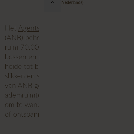
België (Nederlands)
Het
Agentschap voor Natuur en Bos
(ANB) beheert, beschermt en ontwikkelt
ruim 70.000 hectare natuurgebieden,
bossen en parken in Vlaanderen. Van
heide tot bossen en van duinen tot
slikken en schorren. De natuurgebieden
van ANB geven plant- en diersoorten
ademruimte én bieden mensen een plek
om te wandelen, fietsen, vogelspotten
of ontspannen.