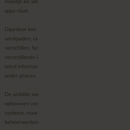
moeilijk als alle informatie nog op papier en losse
apps staat.
Daardoor kon informatie over punten, wegen,
werkpaden, rasters, pistes of bomen per databron
verschillen. Soms stond eenzelfde object
verschillende keren net op een andere locatie. Of
werd informatie opnieuw gekopieerd voor een
ander proces.
De ambitie was daarom helder: één masterdatabron
opbouwen voor Terreinobjecten. Niet als losstaand
systeem, maar als basis voor processen als
beheerwerken, beleving, communicatie,