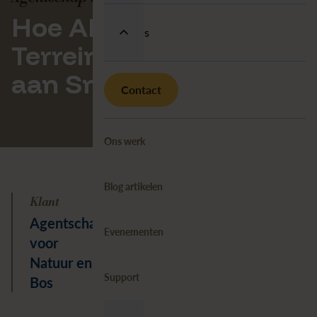
Hoe ANB met
Over ons
Terreinobjecten bouwt
aan Smart Nature
Contact
Ons werk
Blog artikelen
Klant
Diensten
Expertises
Sec
Agentschap
Professional
Digital
Ov
Evenementen
voor
Services
twin
Natuur en
Data
Support
Bos
Management