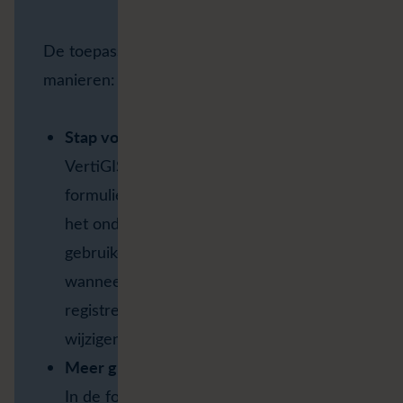
De toepassing ondersteunt hen op drie
manieren:
Stap voor stap registreren
VertiGIS Studio Workflow bouwt
formulieren dynamisch op op basis van
het onderliggende datamodel. Zo worden
gebruikers stap voor stap begeleid
wanneer zij een nieuw Terreinobject
registreren of een bestaand object
wijzigen.
Meer grip op datakwaliteit
In de formulieren kunnen automatische