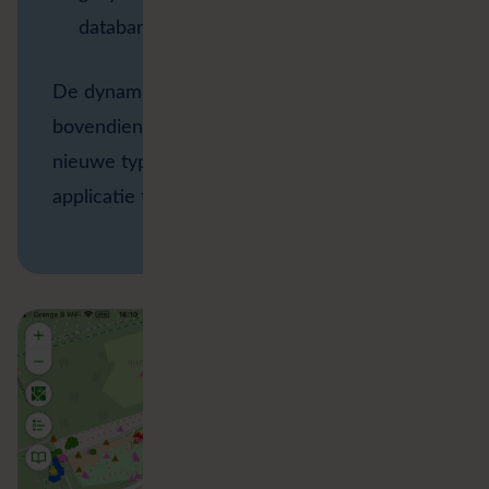
databank.
De dynamische formulieren maken het
bovendien eenvoudig om in de toekomst
nieuwe types Terreinobjecten aan de
applicatie toe te voegen.