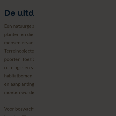
De uitdaging
Een natuurgebied bestaat niet alleen uit bomen,
planten en dieren. Om natuur te beheren én
mensen ervan te laten genieten, zijn er ook allerlei
Terreinobjecten nodig. Denk aan wildrasters,
poorten, toezichtspaden, picknickbanken en
ruimings- en verzamelpistes. Maar ook aan
habitatbomen waar vleermuizen of nesten in zitten
en aanplantingen die opgevolgd en beschermd
moeten worden.
Voor boswachters zijn die objecten onderdeel van