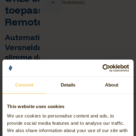
België (Nederlands)
toepassingen voor
Remote Sensing
Automatische objectherkenning -
Versnelde data-analyse door
slimme detectie
Met machine learning classificeren we objecten op lucht-
of satellietbeelden, zoals gebouwen, auto’s, bomen of
Consent
Details
About
infrastructuur. Ideaal voor grootschalige projecten waarin
snelheid en consistentie belangrijk zijn. Wij helpen bij het
opzetten van modellen, het trainen van algoritmes en het
This website uses cookies
automatiseren van het herkenningsproces.
We use cookies to personalise content and ads, to
provide social media features and to analyse our traffic.
We also share information about your use of our site with
Infraroodanalyse – onzichtbare