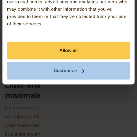
our social media, advertising and analytics partners who
signalen voor heldere inzichten
may combine it with other information that you’ve
provided to them or that they’ve collected from your use
Wij zetten infrarooddata om in overzichtelijke kaarten en
of their services.
analyses, zodat u inzicht krijgt in groenbeheer,
biodiversiteit of stedelijke hitteproblemen. Via slimme
workflows automatiseren we deze processen op grote
Allow all
schaal. Infraroodbeelden zijn perfect voor bijvoorbeeld
vegetatiemonitoring.
Customize
Lidar-analyse - Precisie in 3D voor
maximale ruimtelijke grip
Lidar genereert nauwkeurige 3D-puntenwolken waarmee
we objecten, terreinen en vegetatie modelleren. We
classificeren deze data zorgvuldig en zetten ze om in
bruikbare input voor onder meer 3D-stadsmodellen,