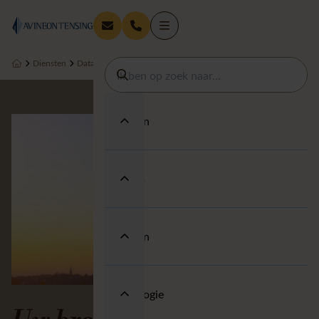
Diensten
Data Management
Remote Sensing
Diensten
Thema's
Sectoren
Technologie