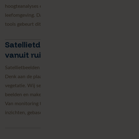
hoogteanalyses en duurzame monitoring van de
leefomgeving. Dankzij onze ervaring met FME en andere
tools gebeurt dit efficiënt én betrouwbaar.
Satellietdata - scherpe analyses
vanuit ruimtelijke data
Satellietbeelden leveren waardevolle data op grote schaal.
Denk aan de plaatsing van zonnepanelen of verandering in
vegetatie. Wij selecteren, verwerken en verrijken deze
beelden en maken ze toepasbaar binnen uw GIS-omgeving.
Van monitoring tot landgebruik: wij zorgen voor scherpe
inzichten, gebaseerd op actuele beelden.