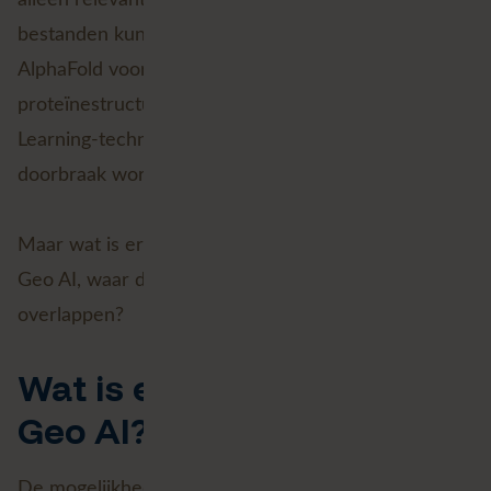
bestanden kunnen automatiseren. AI-platform
AlphaFold voorspelt 3D modellen van
proteïnestructuren met state-of-the-art Deep
Learning-technieken, waarmee doorbraak na
doorbraak wordt gerealiseerd in de geneeskunde.
Maar wat is er allemaal mogelijk in de wereld van
Geo AI, waar de werelden van AI en GIS elkaar
overlappen?
Wat is er mogelijk met
Geo AI?
De mogelijkheden met Geo AI zijn buitengewoon