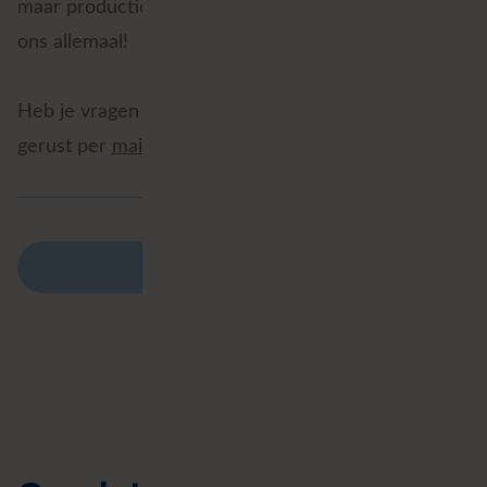
maar productiever zullen worden, ten goede van
ons allemaal!
Heb je vragen over AI en GIS? Stel ze Michael Tuijp
gerust per
mail
!
Terug naar overzicht