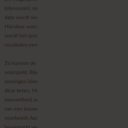
interessant, omdat zowel de input- als de output-
data wordt verrijkt met het ruimtelijke component.
Hierdoor wordt de data een stuk dynamischer en
wordt het presenteren en interpreteren van de
resultaten een stuk eenvoudiger!
Zo kunnen de sales van een fastfoodketen worden
voorspeld. Bijvoorbeeld door te berekenen hoeveel
woningen binnen een kwartier bereikbaar zijn vanaf
deze keten. Het herkennen van de gemiddelde
hoeveelheid auto’s per week op de parkeergarage
van een bouwmarkt, dat is ook een interessant
voorbeeld. Aan de hand van die data kan een
bouwmarkt veel gerichter actie ondernemen.