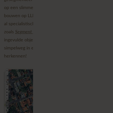
op een slimme nieuwe manier. Door verder te
bouwen op LLM’s en het SAM model, zijn hier ook
al specialistische ruimtelijke tools voor gemaakt
zoals
Segment Geospatial
. Hiermee kun je zelf
ingevulde objecten segmenteren op luchtfoto’s door
simpelweg in een tekstveld in te vullen wat je wilt
herkennen!