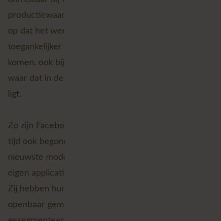
productiewaardige applicaties. Het lijkt er dus wel
op dat het werken met geografische data een stuk
toegankelijker zal worden en vaker naar voren zal
komen, ook bij bedrijven, sectoren en use-cases
waar dat in de eerste instantie niet voor de hand
ligt.
Zo zijn Facebook en andere grote namen de laatste
tijd ook begonnen met het open-sourcen van hun
nieuwste modellen, zodat iedereen hier ook hun
eigen applicaties mee verder kunnen ontwikkelen.
Zij hebben hun Segment Anything Model (SAM)
openbaar gemaakt, waarbij alle objecten op foto’s
gesegmenteerd en geclassificeerd kunnen worden