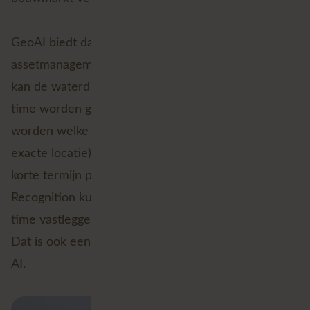
GeoAI biedt daarnaast kansen voor
assetmanagement. Met behulp van IoT-sensoren
kan de waterdruk in een leidingennetwerk in real-
time worden gemeten, waarmee voorspeld kan
worden welke delen van het netwerk (inclusief
exacte locatie) het meest waarschijnlijk zijn om op
korte termijn problemen te veroorzaken. Met Image
Recognition kun je schade aan het wegdek in real-
time vastleggen (zie de bewegende GIF hieronder).
Dat is ook een heel interessant voorbeeld van Geo
AI.