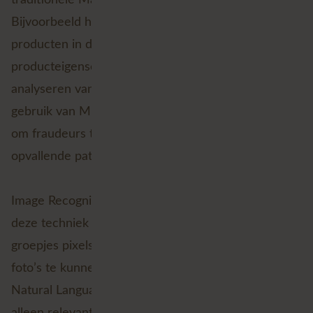
Bijvoorbeeld het voorspellen van de verkoop van
producten in de supermarkt op basis van tijd,
producteigenschappen, plaats in de winkel en het
analyseren van de concurrentie. Ook banken maken
gebruik van ML. Zij gebruiken classificatiemodellen
om fraudeurs te herkennen aan de hand van
opvallende patronen in transacties.
Image Recognition is ook een voorbeeld van ML. Bij
deze techniek worden de verbanden tussen
groepjes pixels achterhaald, om zo objecten op
foto’s te kunnen herkennen. Verder zou je met
Natural Language Processing (NLP) het ophalen van
alleen relevante stukken tekst uit gigantische PDF-