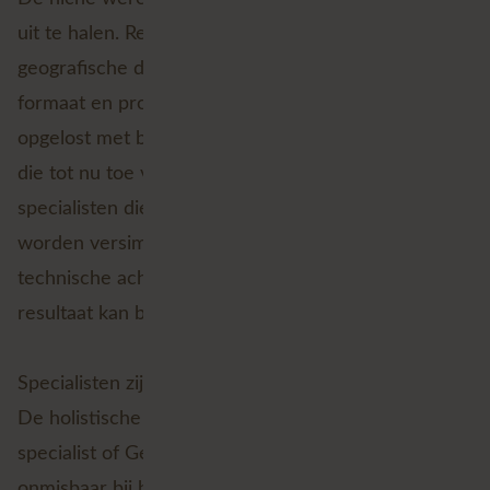
uit te halen. Relatief complexe handelingen om
geografische data te transformeren naar het juiste
formaat en projectie, kunnen in theorie worden
opgelost met behulp van een LLM-prompt. Zaken
die tot nu toe vooral waren weggelegd voor GIS-
specialisten die diep in de materie zitten, kunnen nu
worden versimpeld zodat iedereen met een
technische achtergrond in principe hetzelfde
resultaat kan behalen.
Specialisten zijn echter niet zomaar te vervangen.
De holistische kennis en ervaring van een GIS-
specialist of Geospatial Data Scientist is nog steeds
onmisbaar bij het ontwikkelen van