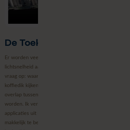
De Toekomst van Geo AI?
Er worden veel nieuwe ontwikkelingen op
lichtsnelheid aan de man gebracht. Dat roept de
vraag op: waar zijn we over 3, 5 of 10 jaar? Dit blijft
koffiedik kijken. Maar ik durf wel te stellen dat de
overlap tussen AI en GIS alleen maar groter gaat
worden. Ik verwacht dat er steeds meer ruimtelijke
applicaties uit de grond schieten die net zo
makkelijk te bevragen zijn als ChatGPT. Sterker nog: