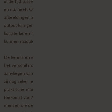
in de tijd tussen dat ik dit artikel begon te schrijven
en nu, heeft OpenAI
ChatGPT-Vision
uitgebracht die
afbeeldingen als input kan gebruiken en ook als
output kan genereren. Ik vermoed dat we binnen de
kortste keren hier ook een ruimtelijke variant van
kunnen raadplegen!
De kennis en ervaring van GIS-experts is en blijft
het verschil maken, ook in het AI-tijdperk. Voor het
aanvliegen van uitgebreide spatial vraagstukken zijn
zij nog zeker nodig om deze op een slimme en
praktische manier uit te werken. Al met al ziet de
toekomst van AI en GIS er rooskleurig uit, waarbij de
mensen die deze ontwikkelingen omarmen alleen