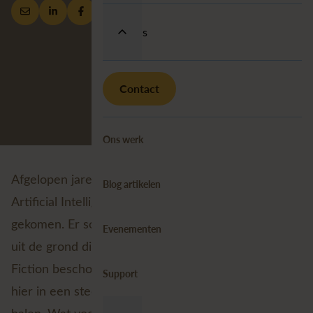
Over ons
Contact
Ons werk
Afgelopen jaren zijn de ontwikkelingen rondom
Blog artikelen
Artificial Intelligence in een stroomversnelling
gekomen. Er schieten allerlei nieuwe toepassingen
Evenementen
uit de grond die we tot voor kort nog als Science
Fiction beschouwden. Ook de GIS-wereld begint
Support
hier in een steeds hoger tempo zijn voordeel uit te