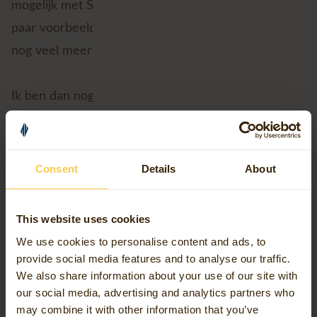
mogelijk met Spatial Forecasting. Dit zijn slechts een
paar voorbeelden van de mogelijkheden, ik kan er
nog veel meer bedenken!
Ik ben dan nog niets eens aangekomen bij de laatste
ontwikkelingen omtrent de zogeheten
Large
Language Models (LLM)
zoals bijvoorbeeld ChatGPT
en Google Bard en de stormvloed aan open-source
Consent
Details
About
toepassingen zoals Facebook’s
Segment Anything
Model
!
This website uses cookies
We use cookies to personalise content and ads, to
Het Era van GEO AI
provide social media features and to analyse our traffic.
We also share information about your use of our site with
Sinds de entree van ChatGPT en andere LLM’s
our social media, advertising and analytics partners who
may combine it with other information that you’ve
heeft de wereld rondom AI een enorme boost